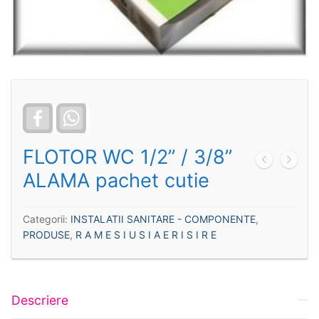
Facebook
WhatsApp
FLOTOR WC 1/2” / 3/8”
ALAMA pachet cutie
Categorii:
INSTALATII SANITARE - COMPONENTE
,
PRODUSE
,
R A M E S I U S I A E R I S I R E
Descriere