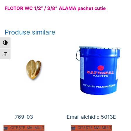
FLOTOR WC 1/2
” / 3/8”
ALAMA pachet cutie
Produse similare
Toggle High Contrast
Toggle Font size
769-03
Email alchidic 5013E
CITEȘTE MAI MULT
CITEȘTE MAI MULT