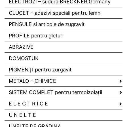
ELECTROZI – sudură BRECKNER Germany
GLUCET – adezivi speciali pentru lemn
PENSULE si articole de zugravit
PROFILE pentru gleturi
ABRAZIVE
DOMOSTUK
PIGMENŢI pentru zurgavit
METALO – CHIMICE
SISTEM COMPLET pentru termoizolaţii
E L E C T R I C E
U N E L T E
UNELTE DE GRADINA