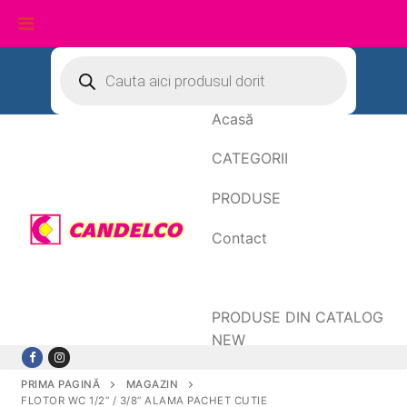
Sari
Products
search
la
conținut
Acasă
CATEGORII
PRODUSE
Contact
Date de facturare
PRODUSE DIN CATALOG
NEW
PRIMA PAGINĂ
MAGAZIN
FLOTOR WC 1/2” / 3/8” ALAMA PACHET CUTIE