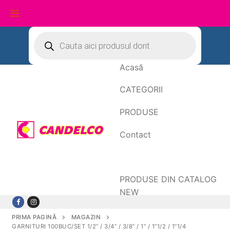
Sari
Products
search
la
conținut
Acasă
CATEGORII
PRODUSE
Contact
Date de facturare
PRODUSE DIN CATALOG
NEW
PRIMA PAGINĂ
MAGAZIN
GARNITURI 100BUC/SET 1/2” / 3/4” / 3/8” / 1” / 1”1/2 / 1”1/4