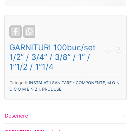
Facebook
WhatsApp
GARNITURI 100buc/set
1/2” / 3/4” / 3/8” / 1” /
1”1/2 / 1”1/4
Categorii:
INSTALATII SANITARE - COMPONENTE
,
M O N
O C O M E N Z I
,
PRODUSE
Descriere