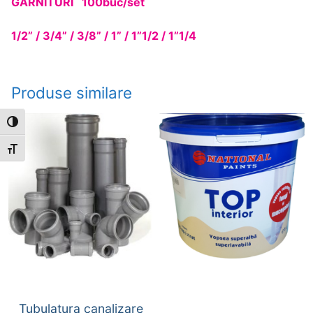
GARNITURI 100buc/set
1/2” / 3/4” / 3/8” / 1” / 1”1/2 / 1”1/4
Produse similare
Toggle High Contrast
Toggle Font size
Tubulatura canalizare