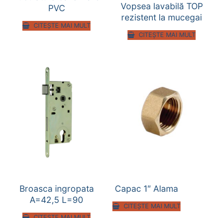
Vopsea lavabilă TOP
PVC
rezistent la mucegai
CITEȘTE MAI MULT
CITEȘTE MAI MULT
Broasca ingropata
Capac 1″ Alama
A=42,5 L=90
CITEȘTE MAI MULT
CITEȘTE MAI MULT