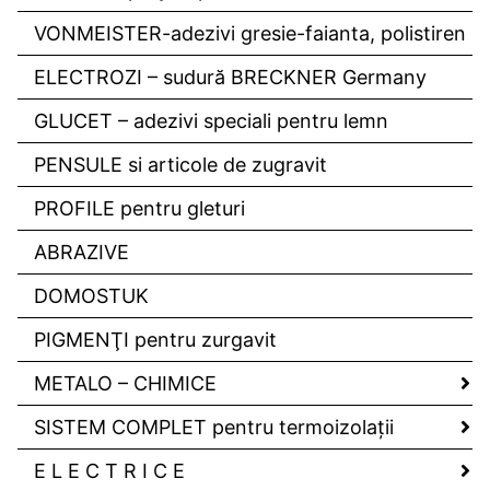
VONMEISTER-adezivi gresie-faianta, polistiren
ELECTROZI – sudură BRECKNER Germany
GLUCET – adezivi speciali pentru lemn
PENSULE si articole de zugravit
PROFILE pentru gleturi
ABRAZIVE
DOMOSTUK
PIGMENŢI pentru zurgavit
METALO – CHIMICE
SISTEM COMPLET pentru termoizolaţii
E L E C T R I C E