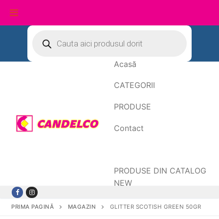
Sari
Products
search
la
conținut
Acasă
CATEGORII
PRODUSE
Contact
Date de facturare
PRODUSE DIN CATALOG
NEW
PRIMA PAGINĂ
MAGAZIN
GLITTER SCOTISH GREEN 50GR