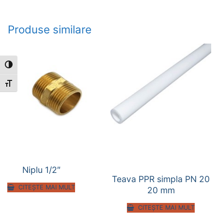
Produse similare
Toggle High Contrast
Toggle Font size
Niplu 1/2″
Teava PPR simpla PN 20
CITEȘTE MAI MULT
20 mm
CITEȘTE MAI MULT