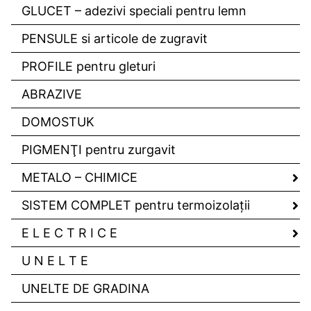
GLUCET – adezivi speciali pentru lemn
PENSULE si articole de zugravit
PROFILE pentru gleturi
ABRAZIVE
DOMOSTUK
PIGMENŢI pentru zurgavit
METALO – CHIMICE
SISTEM COMPLET pentru termoizolaţii
E L E C T R I C E
U N E L T E
UNELTE DE GRADINA