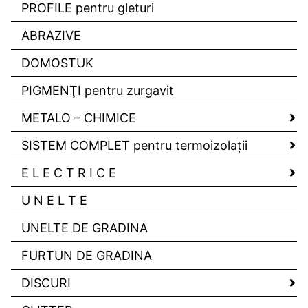
PROFILE pentru gleturi
ABRAZIVE
DOMOSTUK
PIGMENŢI pentru zurgavit
METALO – CHIMICE
SISTEM COMPLET pentru termoizolaţii
E L E C T R I C E
U N E L T E
UNELTE DE GRADINA
FURTUN DE GRADINA
DISCURI