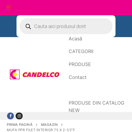
Sari
Products
search
la
conținut
Acasă
CATEGORII
PRODUSE
Contact
Date de facturare
PRODUSE DIN CATALOG
NEW
PRIMA PAGINĂ
MAGAZIN
MUFA PPR FILET INTERIOR 75 X 2-1/2”F