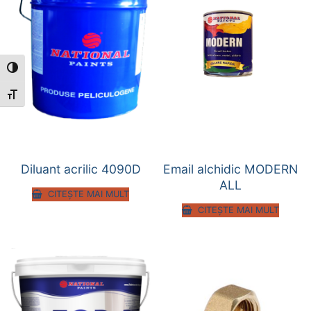
Toggle High Contrast
Toggle Font size
Diluant acrilic 4090D
Email alchidic MODERN
ALL
CITEȘTE MAI MULT
CITEȘTE MAI MULT