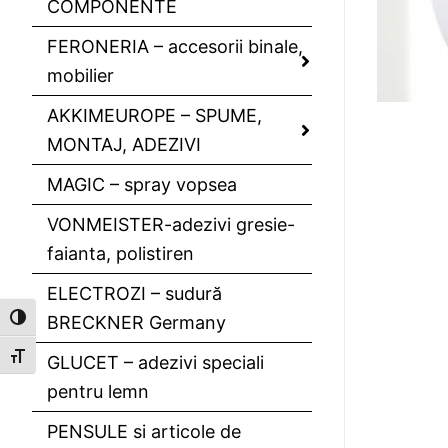
COMPONENTE
FERONERIA – accesorii binale,
mobilier
AKKIMEUROPE – SPUME,
MONTAJ, ADEZIVI
MAGIC – spray vopsea
VONMEISTER-adezivi gresie-
faianta, polistiren
ELECTROZI – sudură
BRECKNER Germany
Toggle High Contrast
Toggle Font size
GLUCET – adezivi speciali
pentru lemn
PENSULE si articole de