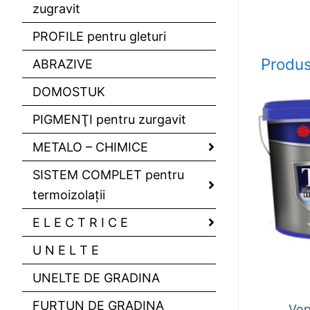
zugravit
PROFILE pentru gleturi
Produs
ABRAZIVE
DOMOSTUK
PIGMENŢI pentru zurgavit
METALO – CHIMICE
SISTEM COMPLET pentru
termoizolaţii
E L E C T R I C E
U N E L T E
UNELTE DE GRADINA
FURTUN DE GRADINA
Vop