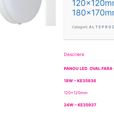
120x120m
180x170m
Categorii:
A L T E P R O D
Descriere
PANOU LED OVAL FARA
18W – KE35936
120x120mm
24W – KE35937