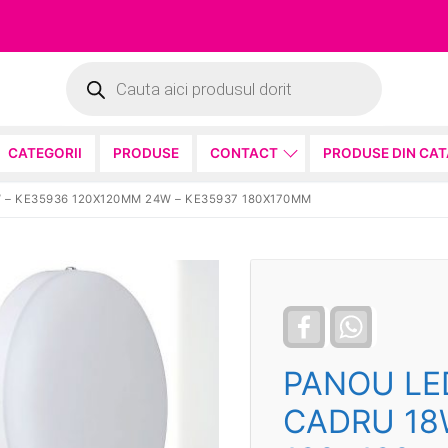
Products
search
CATEGORII
PRODUSE
CONTACT
PRODUSE DIN CA
 – KE35936 120X120MM 24W – KE35937 180X170MM
Facebook
WhatsApp
PANOU LE
CADRU 18