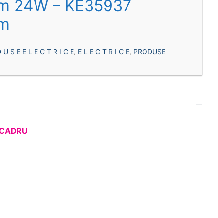
m 24W – KE35937
m
 U S E E L E C T R I C E
,
E L E C T R I C E
,
PRODUSE
 CADRU