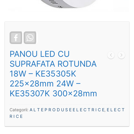
Facebook
WhatsApp
PANOU LED CU
SUPRAFATA ROTUNDA
18W – KE35305K
225x28mm 24W –
KE35307K 300x28mm
Categorii:
A L T E P R O D U S E E L E C T R I C E
,
E L E C T
R I C E