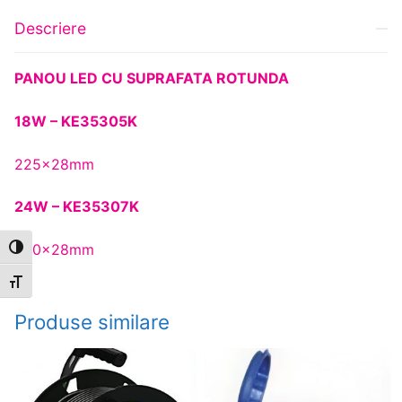
Descriere
PANOU LED CU SUPRAFATA ROTUNDA
18W – KE35305K
225x28mm
24W – KE35307K
300x28mm
Toggle High Contrast
Toggle Font size
Produse similare