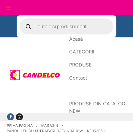
Sari
Products
search
la
conținut
Acasă
CATEGORII
PRODUSE
Contact
Date de facturare
PRODUSE DIN CATALOG
NEW
PRIMA PAGINĂ
MAGAZIN
PANOU LED CU SUPRAFATA ROTUNDA 18W – KE35305K