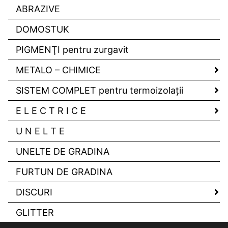
ABRAZIVE
DOMOSTUK
PIGMENŢI pentru zurgavit
METALO – CHIMICE
SISTEM COMPLET pentru termoizolaţii
E L E C T R I C E
U N E L T E
UNELTE DE GRADINA
FURTUN DE GRADINA
DISCURI
GLITTER