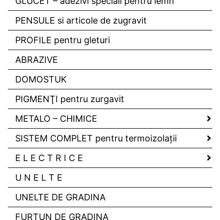
GLUCET – adezivi speciali pentru lemn
PENSULE si articole de zugravit
PROFILE pentru gleturi
ABRAZIVE
DOMOSTUK
PIGMENŢI pentru zurgavit
METALO – CHIMICE
SISTEM COMPLET pentru termoizolaţii
E L E C T R I C E
U N E L T E
UNELTE DE GRADINA
FURTUN DE GRADINA