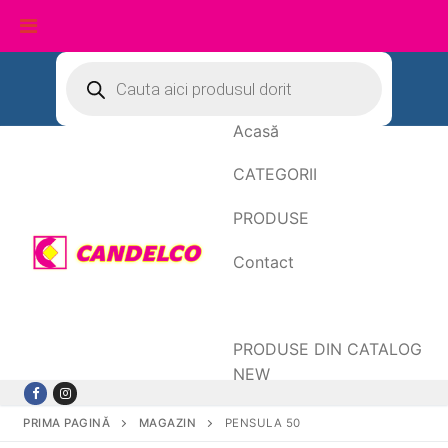
Sari
Products
search
la
conținut
Acasă
CATEGORII
PRODUSE
Contact
Date de facturare
PRODUSE DIN CATALOG
NEW
PRIMA PAGINĂ
MAGAZIN
PENSULA 50