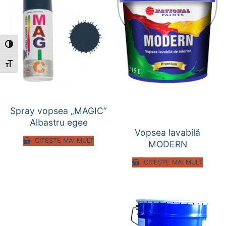
Toggle High Contrast
Toggle Font size
Spray vopsea „MAGIC”
Albastru egee
Vopsea lavabilă
CITEȘTE MAI MULT
MODERN
CITEȘTE MAI MULT