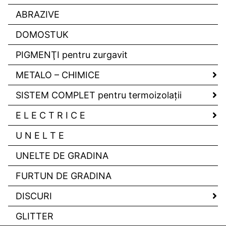
ABRAZIVE
DOMOSTUK
PIGMENŢI pentru zurgavit
METALO – CHIMICE
SISTEM COMPLET pentru termoizolaţii
E L E C T R I C E
U N E L T E
UNELTE DE GRADINA
FURTUN DE GRADINA
DISCURI
GLITTER