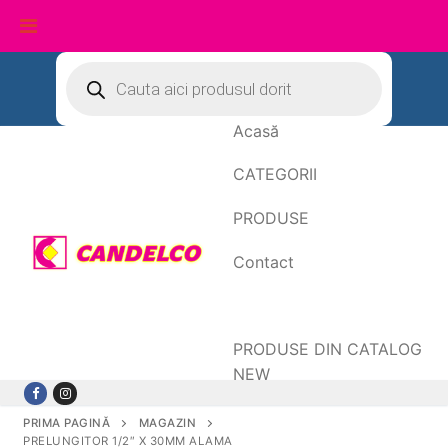
Sari
Products
search
la
conținut
Acasă
CATEGORII
PRODUSE
Contact
Date de facturare
PRODUSE DIN CATALOG
NEW
PRIMA PAGINĂ
MAGAZIN
PRELUNGITOR 1/2″ X 30MM ALAMA