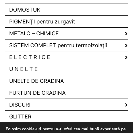
DOMOSTUK
PIGMENŢI pentru zurgavit
METALO – CHIMICE
SISTEM COMPLET pentru termoizolaţii
E L E C T R I C E
U N E L T E
UNELTE DE GRADINA
FURTUN DE GRADINA
DISCURI
GLITTER
Folosim cookie-uri pentru a-ți oferi cea mai bună experiență pe