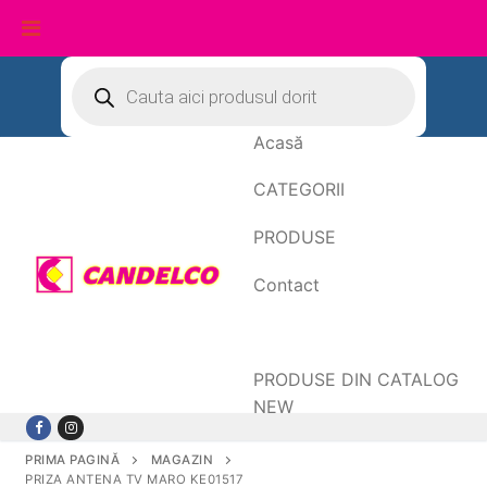
Sari
Products
search
la
conținut
Acasă
CATEGORII
PRODUSE
Contact
Date de facturare
PRODUSE DIN CATALOG
NEW
PRIMA PAGINĂ
MAGAZIN
PRIZA ANTENA TV MARO KE01517