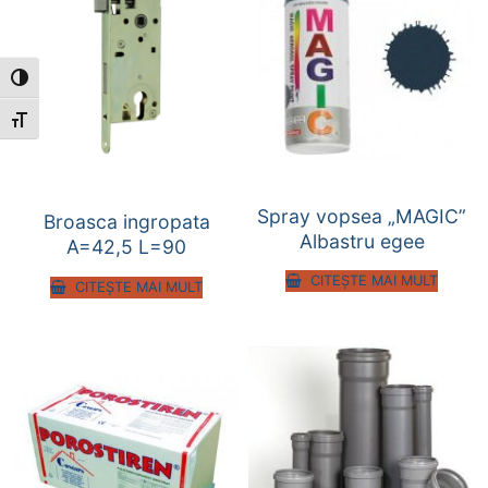
Toggle High Contrast
Toggle Font size
Spray vopsea „MAGIC”
Broasca ingropata
Albastru egee
A=42,5 L=90
CITEȘTE MAI MULT
CITEȘTE MAI MULT