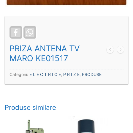
Facebook
WhatsApp
PRIZA ANTENA TV
MARO KE01517
Categorii:
E L E C T R I C E
,
P R I Z E
,
PRODUSE
Produse similare