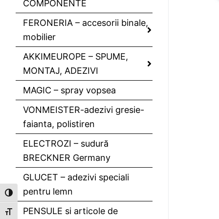
COMPONENTE
FERONERIA – accesorii binale,
mobilier
AKKIMEUROPE – SPUME,
MONTAJ, ADEZIVI
MAGIC – spray vopsea
VONMEISTER-adezivi gresie-
faianta, polistiren
ELECTROZI – sudură
BRECKNER Germany
GLUCET – adezivi speciali
pentru lemn
Toggle High Contrast
PENSULE si articole de
Toggle Font size