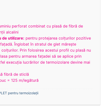
luminiu perforat combinat cu plasă de fibră de
ţii alcalini
 de utilizare:
pentru protejarea colţurilor pozitive
faţadă. Înglobat în stratul de glet măreşte
colţurilor. Prin folosirea acestui profil cu plasă nu
lasa pentru armarea fațadei să se aplice prin
tfel execuția lucrărilor de termoizolare devine mai
 fibră de sticlă
buc = 125 m/legătură
ET pentru termoizolaţii