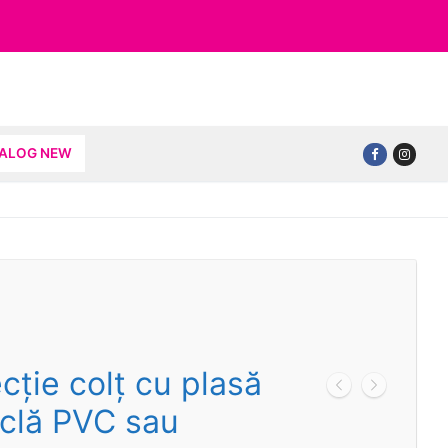
TALOG NEW
ecţie colţ cu plasă
iclă PVC sau