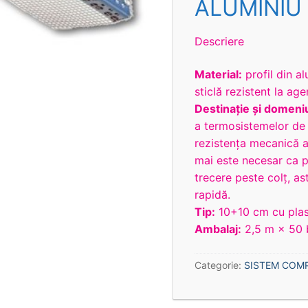
ALUMINIU
Descriere
Material:
profil din a
sticlă rezistent la agen
Destinaţie şi domeniu
a termosistemelor de 
rezistenţa mecanică a 
mai este necesar ca p
trecere peste colț, as
rapidă.
Tip:
10+10 cm cu plasă
Ambalaj:
2,5 m × 50 
Categorie:
SISTEM COMPL