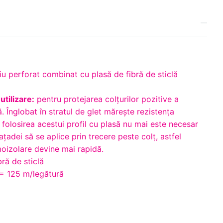
iu perforat combinat cu plasă de fibră de sticlă
i
utilizare:
pentru protejarea colţurilor pozitive a
 Înglobat în stratul de glet măreşte rezistenţa
n folosirea acestui profil cu plasă nu mai este necesar
țadei să se aplice prin trecere peste colț, astfel
moizolare devine mai rapidă.
ră de sticlă
= 125 m/legătură