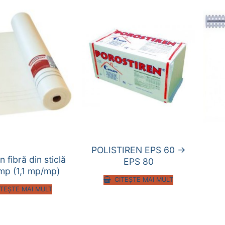
POLISTIREN EPS 60 ->
n fibră din sticlă
EPS 80
mp (1,1 mp/mp)
CITEȘTE MAI MULT
ITEȘTE MAI MULT