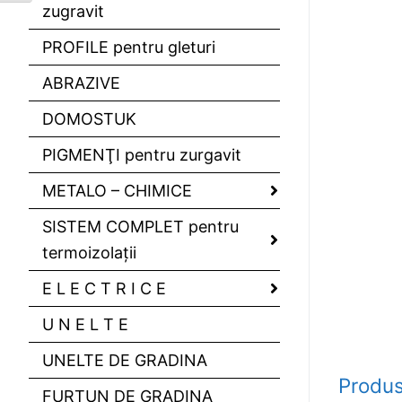
zugravit
PROFILE pentru gleturi
ABRAZIVE
DOMOSTUK
PIGMENŢI pentru zurgavit
METALO – CHIMICE
SISTEM COMPLET pentru
termoizolaţii
E L E C T R I C E
U N E L T E
UNELTE DE GRADINA
Produs
FURTUN DE GRADINA