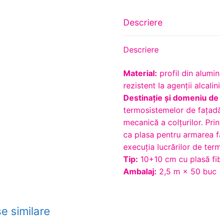
Descriere
Descriere
Material:
profil din alumin
rezistent la agenţii alcalin
Destinaţie şi domeniu de 
termosistemelor de faţadă.
mecanică a colţurilor. Pri
ca plasa pentru armarea fa
execuția lucrărilor de ter
Tip:
10+10 cm cu plasă fib
Ambalaj:
2,5 m × 50 buc 
e similare