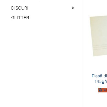
DISCURI
GLITTER
Plasă di
145g/
C