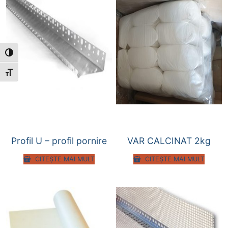
Toggle High Contrast
Toggle Font size
Profil U – profil pornire
VAR CALCINAT 2kg
CITEȘTE MAI MULT
CITEȘTE MAI MULT