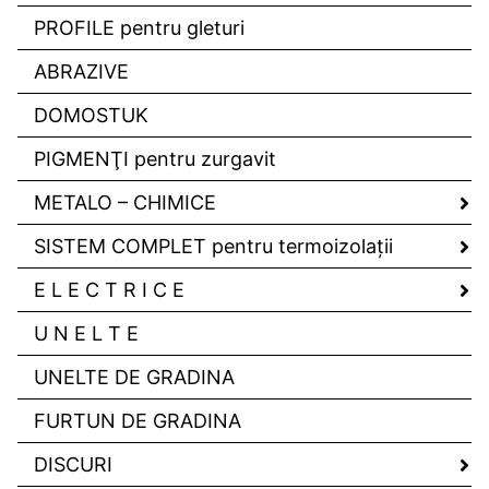
PROFILE pentru gleturi
ABRAZIVE
DOMOSTUK
PIGMENŢI pentru zurgavit
METALO – CHIMICE
SISTEM COMPLET pentru termoizolaţii
E L E C T R I C E
U N E L T E
UNELTE DE GRADINA
FURTUN DE GRADINA
DISCURI