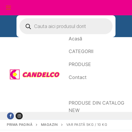
Sari
Products
search
la
conținut
Acasă
CATEGORII
PRODUSE
Contact
Date de facturare
PRODUSE DIN CATALOG
NEW
PRIMA PAGINĂ
MAGAZIN
VAR PASTĂ 5KG / 10 KG