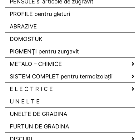
PENSULE si articole de zugravit
PROFILE pentru gleturi
ABRAZIVE
DOMOSTUK
PIGMENŢI pentru zurgavit
METALO – CHIMICE
SISTEM COMPLET pentru termoizolaţii
E L E C T R I C E
U N E L T E
UNELTE DE GRADINA
FURTUN DE GRADINA
DISCURI