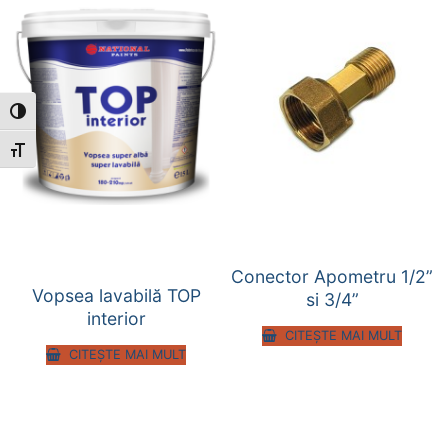
Toggle High Contrast
Toggle Font size
Conector Apometru 1/2”
Vopsea lavabilă TOP
si 3/4”
interior
CITEȘTE MAI MULT
CITEȘTE MAI MULT