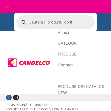
Sari
Products
search
la
conținut
Acasă
CATEGORII
PRODUSE
Contact
Date de facturare
PRODUSE DIN CATALOG
NEW
PRIMA PAGINĂ
MAGAZIN
ROBINET APA DUBLUSERVICI 1/2 DIN ALAMA GTX