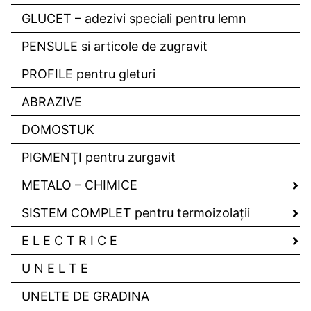
GLUCET – adezivi speciali pentru lemn
PENSULE si articole de zugravit
PROFILE pentru gleturi
ABRAZIVE
DOMOSTUK
PIGMENŢI pentru zurgavit
METALO – CHIMICE
SISTEM COMPLET pentru termoizolaţii
E L E C T R I C E
U N E L T E
UNELTE DE GRADINA