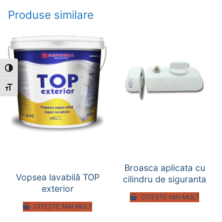
Produse similare
Toggle High Contrast
Toggle Font size
Broasca aplicata cu
Vopsea lavabilă TOP
cilindru de siguranta
exterior
CITEȘTE MAI MULT
CITEȘTE MAI MULT