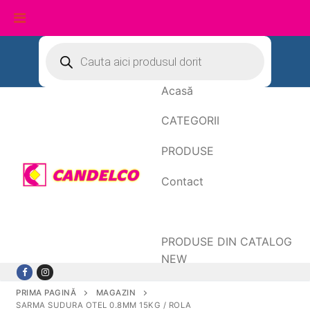
Sari
Products
search
la
conținut
Acasă
CATEGORII
PRODUSE
Contact
Date de facturare
PRODUSE DIN CATALOG
NEW
PRIMA PAGINĂ
MAGAZIN
SARMA SUDURA OTEL 0.8MM 15KG / ROLA