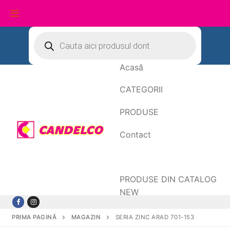
Sari
Products
search
la
conținut
Acasă
CATEGORII
PRODUSE
Contact
Date de facturare
PRODUSE DIN CATALOG
NEW
PRIMA PAGINĂ
MAGAZIN
SERIA ZINC ARAD 701-153