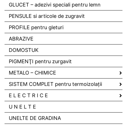
GLUCET – adezivi speciali pentru lemn
PENSULE si articole de zugravit
PROFILE pentru gleturi
ABRAZIVE
DOMOSTUK
PIGMENŢI pentru zurgavit
METALO – CHIMICE
SISTEM COMPLET pentru termoizolaţii
E L E C T R I C E
U N E L T E
UNELTE DE GRADINA