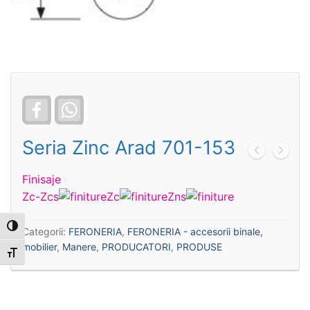
Facebook
WhatsApp
Seria Zinc Arad 701-153
Finisaje
Zc-Zcs
Zc
Zns
Toggle High Contrast
Categorii:
FERONERIA
,
FERONERIA - accesorii binale,
mobilier
,
Manere
,
PRODUCATORI
,
PRODUSE
Toggle Font size