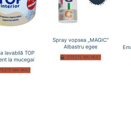
Spray vopsea „MAGIC”
Albastru egee
Em
a lavabilă TOP
CITEȘTE MAI MULT
tent la mucegai
ITEȘTE MAI MULT