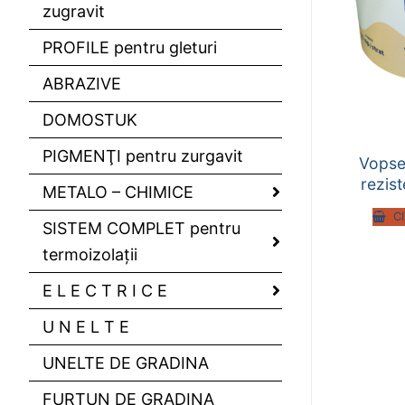
zugravit
PROFILE pentru gleturi
ABRAZIVE
DOMOSTUK
PIGMENŢI pentru zurgavit
Vopse
rezis
METALO – CHIMICE
C
SISTEM COMPLET pentru
termoizolaţii
E L E C T R I C E
U N E L T E
UNELTE DE GRADINA
FURTUN DE GRADINA