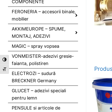
COMPONENTE
FERONERIA – accesorii binale,
mobilier
AKKIMEUROPE – SPUME,
MONTAJ, ADEZIVI
MAGIC – spray vopsea
VONMEISTER-adezivi gresie-
Toggle High Contrast
faianta, polistiren
Produs
Toggle Font size
ELECTROZI – sudură
BRECKNER Germany
GLUCET – adezivi speciali
pentru lemn
PENSULE si articole de