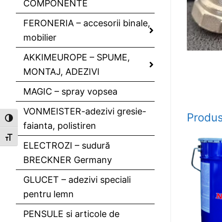
COMPONENTE
FERONERIA – accesorii binale,
mobilier
AKKIMEUROPE – SPUME,
MONTAJ, ADEZIVI
MAGIC – spray vopsea
VONMEISTER-adezivi gresie-
Produs
Toggle High Contrast
faianta, polistiren
Toggle Font size
ELECTROZI – sudură
BRECKNER Germany
GLUCET – adezivi speciali
pentru lemn
PENSULE si articole de