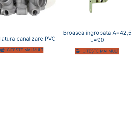
Broasca ingropata A=42,5
latura canalizare PVC
L=90
CITEȘTE MAI MULT
CITEȘTE MAI MULT