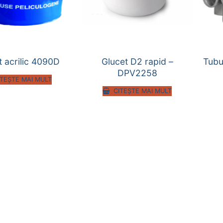
t acrilic 4090D
Glucet D2 rapid –
Tubu
DPV2258
ITEȘTE MAI MULT
CITEȘTE MAI MULT