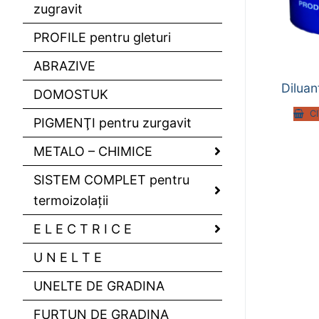
zugravit
PROFILE pentru gleturi
ABRAZIVE
Diluan
DOMOSTUK
C
PIGMENŢI pentru zurgavit
METALO – CHIMICE
SISTEM COMPLET pentru
termoizolaţii
E L E C T R I C E
U N E L T E
UNELTE DE GRADINA
FURTUN DE GRADINA