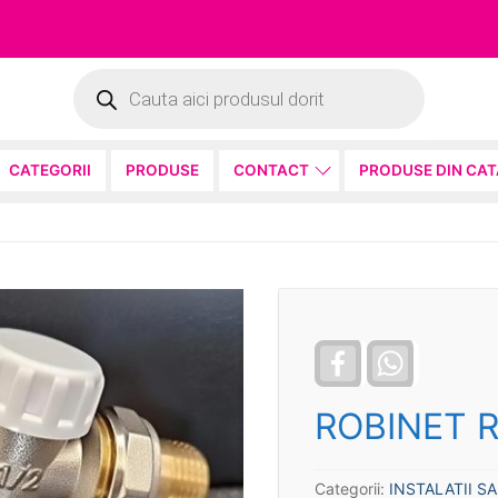
Products
search
CATEGORII
PRODUSE
CONTACT
PRODUSE DIN CA
Facebook
WhatsApp
ROBINET R
Categorii:
INSTALATII S