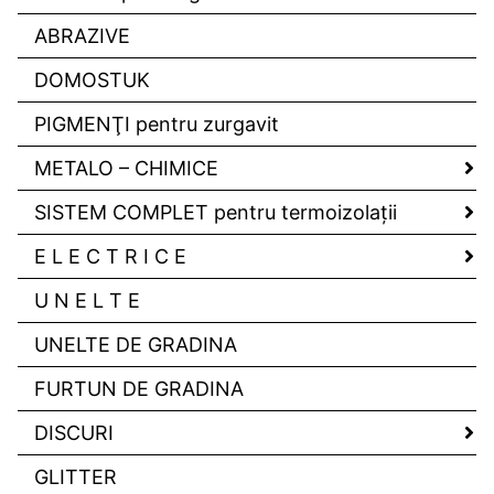
ABRAZIVE
DOMOSTUK
PIGMENŢI pentru zurgavit
METALO – CHIMICE
SISTEM COMPLET pentru termoizolaţii
E L E C T R I C E
U N E L T E
UNELTE DE GRADINA
FURTUN DE GRADINA
DISCURI
GLITTER