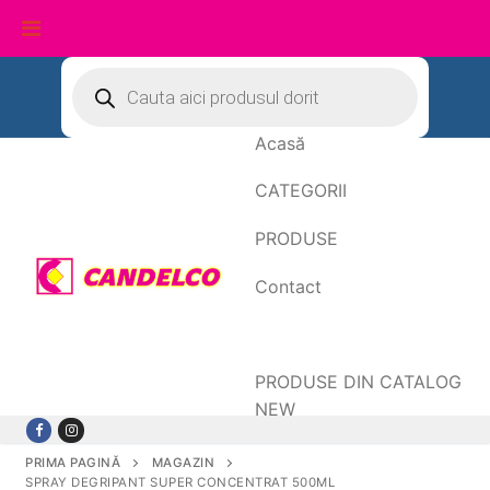
Sari
Products
search
la
conținut
Acasă
CATEGORII
PRODUSE
Contact
Date de facturare
PRODUSE DIN CATALOG
NEW
PRIMA PAGINĂ
MAGAZIN
SPRAY DEGRIPANT SUPER CONCENTRAT 500ML