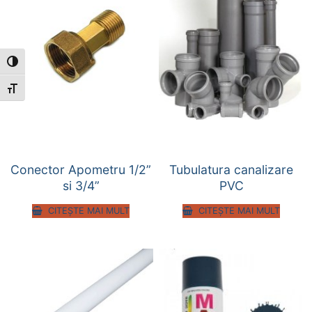
Toggle High Contrast
Toggle Font size
Conector Apometru 1/2”
Tubulatura canalizare
si 3/4”
PVC
CITEȘTE MAI MULT
CITEȘTE MAI MULT