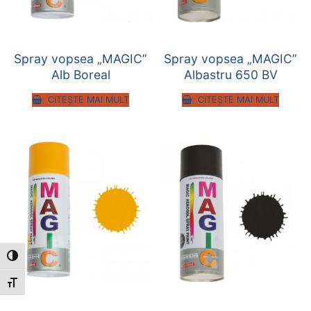
Spray vopsea „MAGIC”
Spray vopsea „MAGIC”
Alb Boreal
Albastru 650 BV
CITEȘTE MAI MULT
CITEȘTE MAI MULT
Toggle High Contrast
Toggle Font size