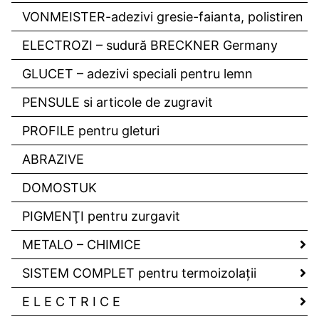
VONMEISTER-adezivi gresie-faianta, polistiren
ELECTROZI – sudură BRECKNER Germany
GLUCET – adezivi speciali pentru lemn
PENSULE si articole de zugravit
PROFILE pentru gleturi
ABRAZIVE
DOMOSTUK
PIGMENŢI pentru zurgavit
METALO – CHIMICE
SISTEM COMPLET pentru termoizolaţii
E L E C T R I C E