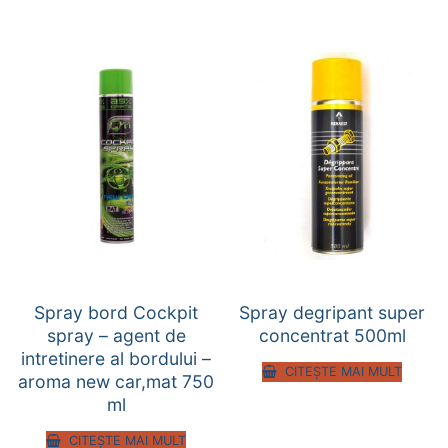
Spray bord Cockpit
Spray degripant super
spray – agent de
concentrat 500ml
intretinere al bordului –
CITEȘTE MAI MULT
aroma new car,mat 750
ml
CITEȘTE MAI MULT