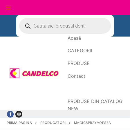
Sari
Products
search
la
conținut
Acasă
CATEGORII
PRODUSE
Contact
Date de facturare
PRODUSE DIN CATALOG
NEW
PRIMA PAGINĂ
PRODUCATORI
MAGICSPRAYVOPSEA