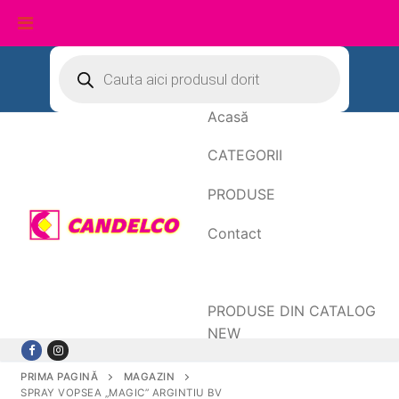
Sari
Products
search
la
conținut
Acasă
CATEGORII
PRODUSE
Contact
Date de facturare
PRODUSE DIN CATALOG
NEW
PRIMA PAGINĂ
MAGAZIN
SPRAY VOPSEA „MAGIC” ARGINTIU BV