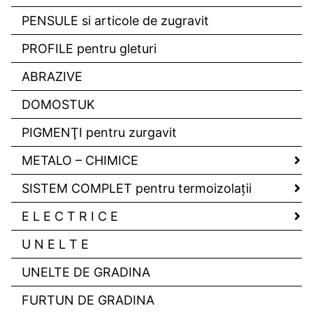
PENSULE si articole de zugravit
PROFILE pentru gleturi
ABRAZIVE
DOMOSTUK
PIGMENŢI pentru zurgavit
METALO – CHIMICE
SISTEM COMPLET pentru termoizolaţii
E L E C T R I C E
U N E L T E
UNELTE DE GRADINA
FURTUN DE GRADINA