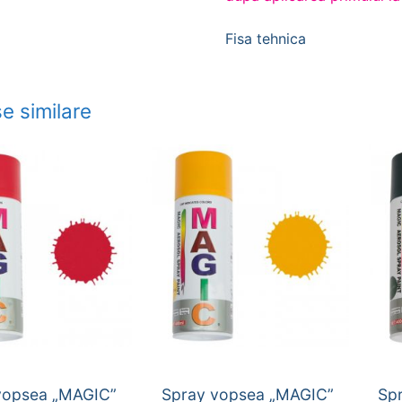
Fisa tehnica
e similare
vopsea „MAGIC”
Spray vopsea „MAGIC”
Sp