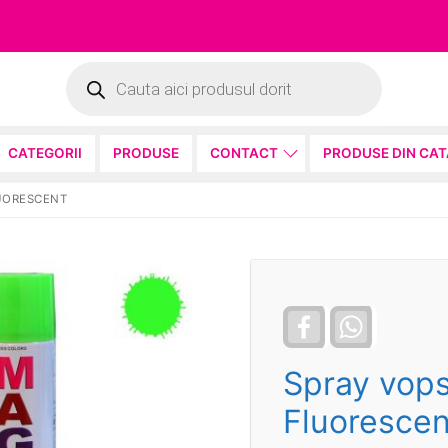
Products
search
CATEGORII
PRODUSE
CONTACT
PRODUSE DIN CA
LUORESCENT
Facebook
WhatsApp
Spray vop
Fluorescen