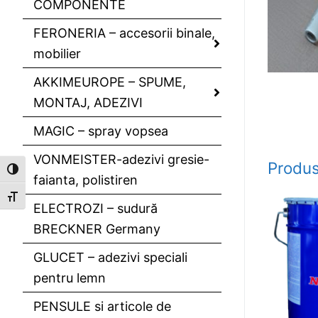
COMPONENTE
FERONERIA – accesorii binale,
mobilier
AKKIMEUROPE – SPUME,
MONTAJ, ADEZIVI
MAGIC – spray vopsea
VONMEISTER-adezivi gresie-
Produs
Toggle High Contrast
faianta, polistiren
Toggle Font size
ELECTROZI – sudură
BRECKNER Germany
GLUCET – adezivi speciali
pentru lemn
PENSULE si articole de