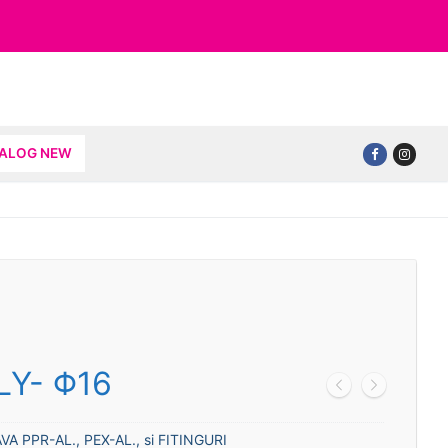
TALOG NEW
LY- Φ16
VA PPR-AL., PEX-AL., si FITINGURI