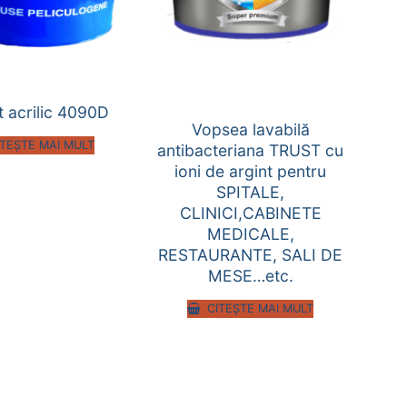
t acrilic 4090D
Vopsea lavabilă
ITEȘTE MAI MULT
antibacteriana TRUST cu
ioni de argint pentru
SPITALE,
CLINICI,CABINETE
MEDICALE,
RESTAURANTE, SALI DE
MESE…etc.
CITEȘTE MAI MULT