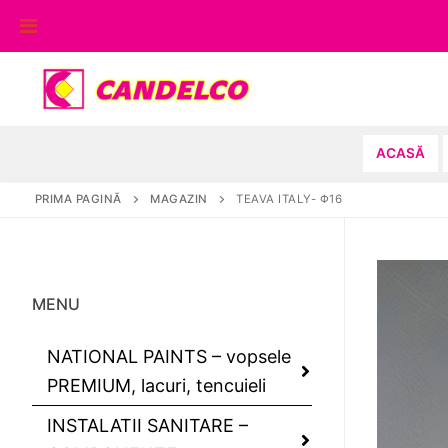
Sari
la
conținut
ACASĂ
PRIMA PAGINĂ
MAGAZIN
TEAVA ITALY- Φ16
MENU
NATIONAL PAINTS – vopsele
PREMIUM, lacuri, tencuieli
INSTALATII SANITARE –