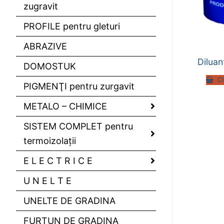
zugravit
PROFILE pentru gleturi
ABRAZIVE
Diluan
DOMOSTUK
C
PIGMENŢI pentru zurgavit
METALO – CHIMICE
SISTEM COMPLET pentru
termoizolaţii
E L E C T R I C E
U N E L T E
UNELTE DE GRADINA
FURTUN DE GRADINA