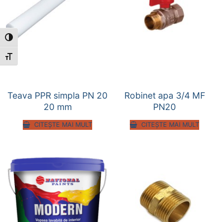
Toggle High Contrast
Toggle Font size
Teava PPR simpla PN 20
Robinet apa 3/4 MF
20 mm
PN20
CITEȘTE MAI MULT
CITEȘTE MAI MULT