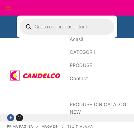
Sari
Products
search
la
conținut
Acasă
CATEGORII
PRODUSE
Contact
Date de facturare
PRODUSE DIN CATALOG
NEW
PRIMA PAGINĂ
MAGAZIN
TEU 1″ ALAMA