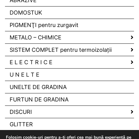
ABRAZIVE
DOMOSTUK
PIGMENŢI pentru zurgavit
METALO – CHIMICE
SISTEM COMPLET pentru termoizolaţii
E L E C T R I C E
U N E L T E
UNELTE DE GRADINA
FURTUN DE GRADINA
DISCURI
GLITTER
Folosim cookie-uri pentru a-ți oferi cea mai bună experiență pe