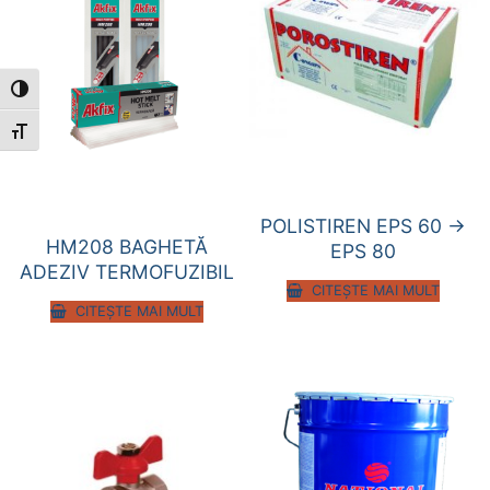
Toggle High Contrast
Toggle Font size
POLISTIREN EPS 60 ->
HM208 BAGHETĂ
EPS 80
ADEZIV TERMOFUZIBIL
CITEȘTE MAI MULT
CITEȘTE MAI MULT