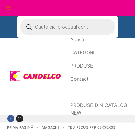
Sari
Products
search
la
conținut
Acasă
CATEGORII
PRODUSE
Contact
Date de facturare
PRODUSE DIN CATALOG
NEW
PRIMA PAGINĂ
MAGAZIN
TEU REDUS PPR 63X50X63