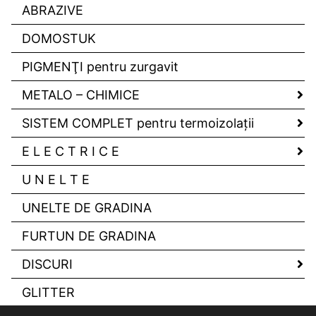
ABRAZIVE
DOMOSTUK
PIGMENŢI pentru zurgavit
METALO – CHIMICE
SISTEM COMPLET pentru termoizolaţii
E L E C T R I C E
U N E L T E
UNELTE DE GRADINA
FURTUN DE GRADINA
DISCURI
GLITTER