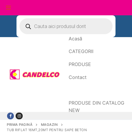
Sari
Products
search
la
conținut
Acasă
CATEGORII
PRODUSE
Contact
Date de facturare
PRODUSE DIN CATALOG
NEW
PRIMA PAGINĂ
MAGAZIN
TUB RIFLAT 16MT,20MT PENTRU SAPE BETON