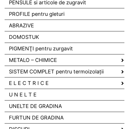
PENSULE si articole de zugravit
PROFILE pentru gleturi
ABRAZIVE
DOMOSTUK
PIGMENŢI pentru zurgavit
METALO – CHIMICE
SISTEM COMPLET pentru termoizolaţii
E L E C T R I C E
U N E L T E
UNELTE DE GRADINA
FURTUN DE GRADINA