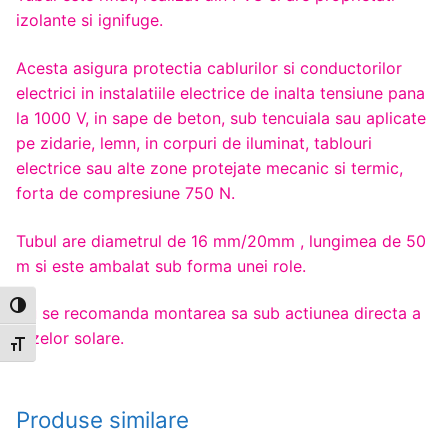
izolante si ignifuge.
Acesta asigura protectia cablurilor si conductorilor
electrici in instalatiile electrice de inalta tensiune pana
la 1000 V, in sape de beton, sub tencuiala sau aplicate
pe zidarie, lemn, in corpuri de iluminat, tablouri
electrice sau alte zone protejate mecanic si termic,
forta de compresiune 750 N.
Tubul are diametrul de 16 mm/20mm , lungimea de 50
m si este ambalat sub forma unei role.
Toggle High Contrast
Nu se recomanda montarea sa sub actiunea directa a
razelor solare.
Toggle Font size
Produse similare