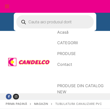
Sari
Products
search
la
conținut
Acasă
CATEGORII
PRODUSE
Contact
Date de facturare
PRODUSE DIN CATALOG
NEW
PRIMA PAGINĂ
MAGAZIN
TUBULATURA CANALIZARE PVC