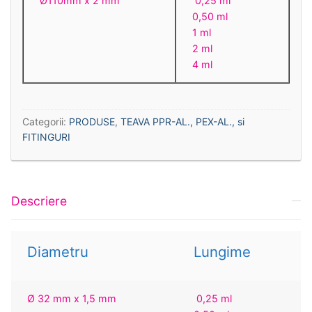
Ø110mm x 2 mm
0,25 ml
0,50 ml
1 ml
2 ml
4 ml
Categorii:
PRODUSE
,
TEAVA PPR-AL., PEX-AL., si
FITINGURI
Descriere
Diametru
Lungime
Ø 32 mm x 1,5 mm
0,25 ml