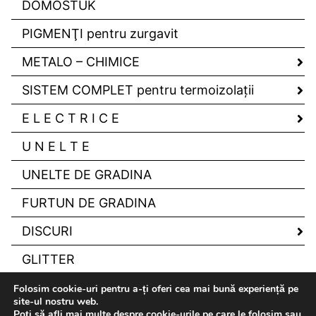
DOMOSTUK
PIGMENŢI pentru zurgavit
METALO – CHIMICE
SISTEM COMPLET pentru termoizolaţii
E L E C T R I C E
U N E L T E
UNELTE DE GRADINA
FURTUN DE GRADINA
DISCURI
GLITTER
Folosim cookie-uri pentru a-ți oferi cea mai bună experiență pe
site-ul nostru web.
Poți să afli mai multe despre cookie-urile pe care le folosim sau