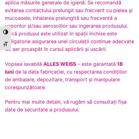
aplica măsurile generale de igienă. Se recomandă
evitarea contactului prelungit sau frecvent cu pielea şi
mucoasele, inhalarea prelungită sau frecventă a
vaporilor şi/sau aerosolilor sau ingerarea produsului.
Dacă produsul este utilizat în spaţii închise este
Toggle High Contrast
obligatorie asigurarea unei circulaţii continue adecvate
Toggle Font size
de aer proaspăt în cursul aplicării şi uscării.
Vopsea lavabilă
ALLES WEISS
– este garantată
18
luni
de la data fabricaţiei, cu respectarea condiţiilor
de ambalare, depozitare, transport şi manipulare
corespunzătoare.
Pentru mai multe detalii, vă rugăm să consultaţi fişa
date de securitate a produsului.