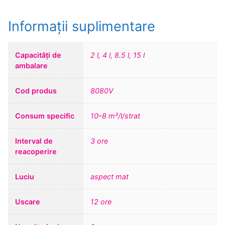
Informații suplimentare
Capacități de
2 l, 4 l, 8.5 l, 15 l
ambalare
Cod produs
8080V
Consum specific
10–8 m²/l/strat
Interval de
3 ore
reacoperire
Luciu
aspect mat
Uscare
12 ore