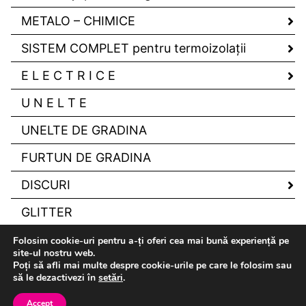
METALO – CHIMICE
SISTEM COMPLET pentru termoizolaţii
E L E C T R I C E
U N E L T E
UNELTE DE GRADINA
FURTUN DE GRADINA
DISCURI
GLITTER
Folosim cookie-uri pentru a-ți oferi cea mai bună experiență pe
site-ul nostru web.
Poți să afli mai multe despre cookie-urile pe care le folosim sau
să le dezactivezi în
setări
.
Drepturi de autor Candelco © 2026
Accept