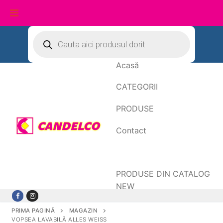
Sari
Products
search
la
conținut
Acasă
CATEGORII
PRODUSE
Contact
Date de facturare
PRODUSE DIN CATALOG
NEW
PRIMA PAGINĂ
MAGAZIN
VOPSEA LAVABILĂ ALLES WEISS