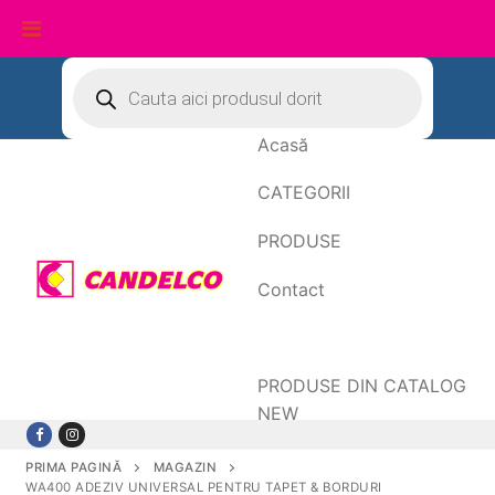
Sari
Products
search
la
conținut
Acasă
CATEGORII
PRODUSE
Contact
Date de facturare
PRODUSE DIN CATALOG
NEW
PRIMA PAGINĂ
MAGAZIN
WA400 ADEZIV UNIVERSAL PENTRU TAPET & BORDURI