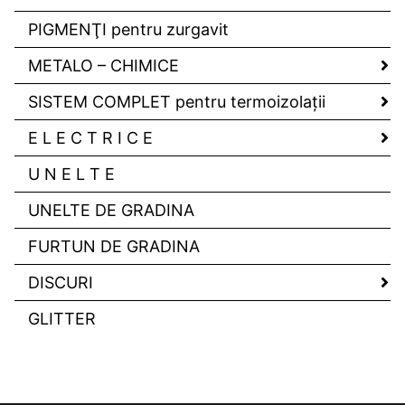
PIGMENŢI pentru zurgavit
METALO – CHIMICE
SISTEM COMPLET pentru termoizolaţii
E L E C T R I C E
U N E L T E
UNELTE DE GRADINA
FURTUN DE GRADINA
DISCURI
GLITTER