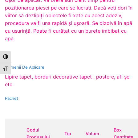
Uşor de aplicat. Vă oferă sufi cient timp pentru
poziţionarea piesei pe care se lucraţi. Dacă veţi dori în
viitor să dezlipiţi obiectele fi xate cu acest adeziv,
procedura va fi una rapidă şi uşoară. Se dizolvă în apă
cu uşurinţă. Poate fi curăţat cu un burete îmbibat cu
apă.
Toggle High Contrast
Domenii De Aplicare
Toggle Font size
Lipire tapet, borduri decorative tapet , postere, afi şe
etc.
Pachet
Codul
Box
Tip
Volum
Produsului
Cantitate