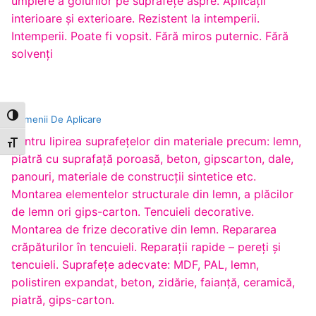
umplere a golurilor pe suprafeţe aspre. Aplicaţii
interioare şi exterioare. Rezistent la intemperii.
Intemperii. Poate fi vopsit. Fără miros puternic. Fără
solvenţi
Toggle High Contrast
Domenii De Aplicare
Pentru lipirea suprafeţelor din materiale precum: lemn,
Toggle Font size
piatră cu suprafaţă poroasă, beton, gipscarton, dale,
panouri, materiale de construcţii sintetice etc.
Montarea elementelor structurale din lemn, a plăcilor
de lemn ori gips-carton. Tencuieli decorative.
Montarea de frize decorative din lemn. Repararea
crăpăturilor în tencuieli. Reparaţii rapide – pereţi şi
tencuieli. Suprafeţe adecvate: MDF, PAL, lemn,
polistiren expandat, beton, zidărie, faianţă, ceramică,
piatră, gips-carton.