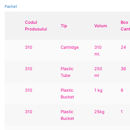
Pachet
Codul
Box
Tip
Volum
Produsului
Cant
310
Cartridge
310
24
ml.
310
Plastic
250
36
Tube
ml
310
Plastic
1 kg
6
Bucket
310
Plastic
25kg
1
Bucket