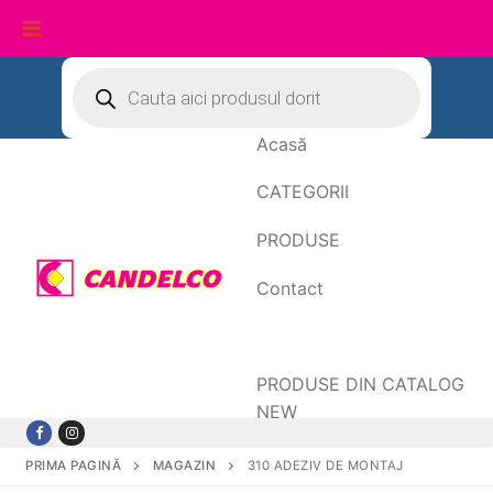
Sari
Products
search
la
conținut
Acasă
CATEGORII
PRODUSE
Contact
Date de facturare
PRODUSE DIN CATALOG
NEW
PRIMA PAGINĂ
MAGAZIN
310 ADEZIV DE MONTAJ