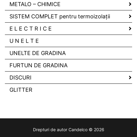
METALO – CHIMICE
SISTEM COMPLET pentru termoizolaţii
E L E C T R I C E
U N E L T E
UNELTE DE GRADINA
FURTUN DE GRADINA
DISCURI
GLITTER
Drepturi de autor Candelco © 2026