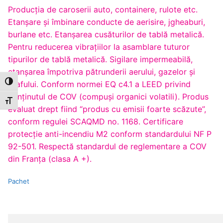
Producţia de caroserii auto, containere, rulote etc.
Etanşare şi îmbinare conducte de aerisire, jgheaburi,
burlane etc. Etanşarea cusăturilor de tablă metalică.
Pentru reducerea vibraţiilor la asamblare tuturor
tipurilor de tablă metalică. Sigilare impermeabilă,
etanşarea împotriva pătrunderii aerului, gazelor şi
prafului. Conform normei EQ c4.1 a LEED privind
Toggle High Contrast
conţinutul de COV (compuşi organici volatili). Produs
Toggle Font size
evaluat drept fiind “produs cu emisii foarte scăzute”,
conform regulei SCAQMD no. 1168. Certificare
protecţie anti-incendiu M2 conform standardului NF P
92-501. Respectă standardul de reglementare a COV
din Franţa (clasa A +).
Pachet