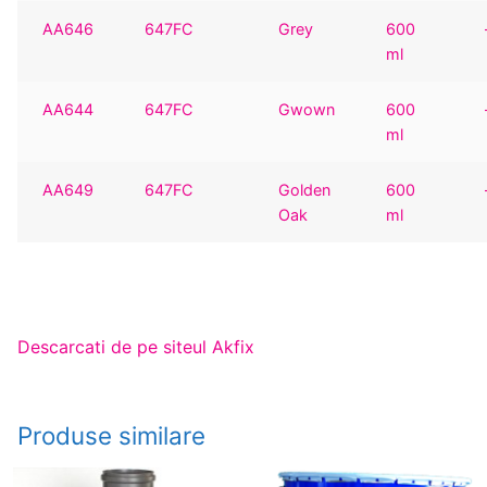
AA646
647FC
Grey
600
ml
AA644
647FC
Gwown
600
ml
AA649
647FC
Golden
600
Oak
ml
Descarcati de pe siteul Akfix
Produse similare