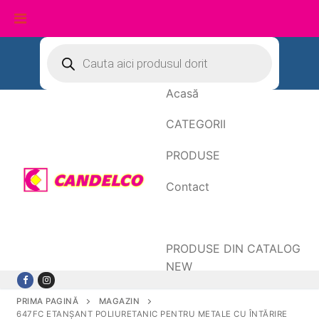
Sari
Products
search
la
conținut
Acasă
CATEGORII
PRODUSE
Contact
Date de facturare
PRODUSE DIN CATALOG
NEW
PRIMA PAGINĂ
MAGAZIN
647FC ETANŞANT POLIURETANIC PENTRU METALE CU ÎNTĂRIRE