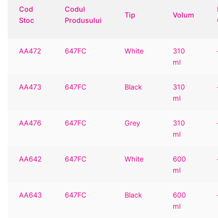
Cod
Codul
Tip
Volum
Stoc
Produsului
AA472
647FC
White
310
ml
AA473
647FC
Black
310
ml
AA476
647FC
Grey
310
ml
AA642
647FC
White
600
ml
AA643
647FC
Black
600
ml