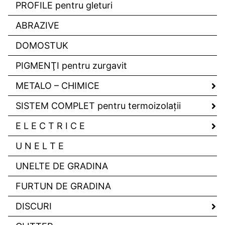
PROFILE pentru gleturi
ABRAZIVE
DOMOSTUK
PIGMENŢI pentru zurgavit
METALO – CHIMICE
SISTEM COMPLET pentru termoizolaţii
E L E C T R I C E
U N E L T E
UNELTE DE GRADINA
FURTUN DE GRADINA
DISCURI