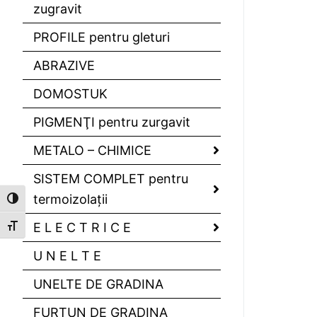
zugravit
PROFILE pentru gleturi
ABRAZIVE
DOMOSTUK
PIGMENŢI pentru zurgavit
METALO – CHIMICE
SISTEM COMPLET pentru
termoizolaţii
Toggle High Contrast
E L E C T R I C E
Toggle Font size
U N E L T E
UNELTE DE GRADINA
FURTUN DE GRADINA