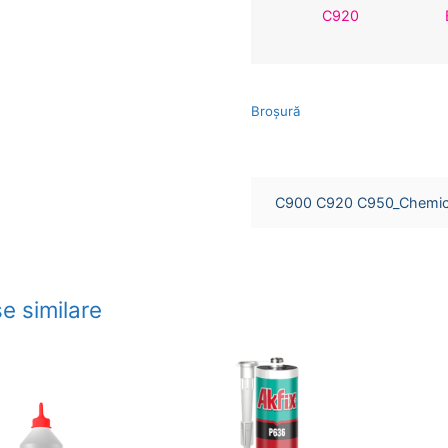
C920
Broşură
C900 C920 C950_Chemica
e similare