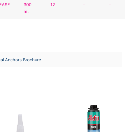
EASF
300
12
–
–
ml.
l Anchors Brochure