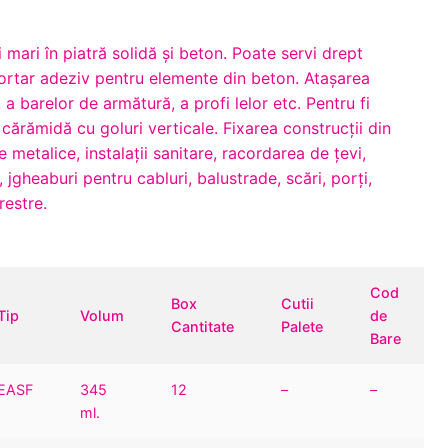
 mari în piatră solidă şi beton. Poate servi drept
ortar adeziv pentru elemente din beton. Ataşarea
or, a barelor de armătură, a profi lelor etc. Pentru fi
 cărămidă cu goluri verticale. Fixarea construcţii din
e metalice, instalaţii sanitare, racordarea de ţevi,
 jgheaburi pentru cabluri, balustrade, scări, porţi,
restre.
Cod
Box
Cutii
Tip
Volum
de
Cantitate
Palete
Bare
EASF
345
12
–
–
ml.