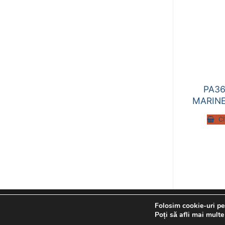
PA36
MARIN
C
Folosim cookie-uri pen
Drepturi de autor Candelco © 2026
Poți să afli mai multe