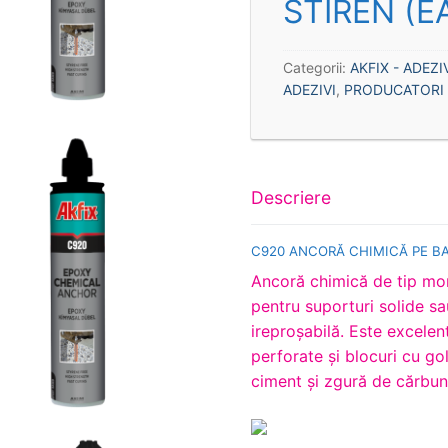
STIREN (E
Categorii:
AKFIX - ADEZIV
ADEZIVI
,
PRODUCATORI
Descriere
C920 ANCORĂ CHIMICĂ PE BA
Ancoră chimică de tip mort
pentru suporturi solide sa
ireproşabilă. Este excelent
perforate şi blocuri cu go
ciment şi zgură de cărbune