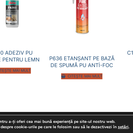
0 ADEZIV PU
C
P636 ETANŞANT PE BAZĂ
E PENTRU LEMN
DE SPUMĂ PU ANTİ-FOC
ITEȘTE MAI MULT
CITEȘTE MAI MULT
tru a-ți oferi cea mai bună experiență pe site-ul nostru web.
 despre cookie-urile pe care le folosim sau să le dezactivezi în
setări
.