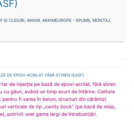
ASF)
I SI CLEIURI
,
AKKIM
,
AKKIMEUROPE - SPUME, MONTAJ,
ZĂ DE EPOXI-ACRILAT FĂRĂ STIREN (EASF)
ar de injecţie pe bază de epoxi-acrilat, fără stiren
u cu găuri, având un timp scurt de întărire. Calitate
 pentru fi xarea în beton, structuri din cărămizi
luri verticale de tip „cavity bock” (pe bază de nisip,
), potrivit unei game largi de întrebuinţări.