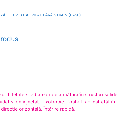
ZĂ DE EPOXI-ACRILAT FĂRĂ STIREN (EASF)
produs
elor fi letate şi a barelor de armătură în structuri solide
dat şi de injectat. Tixotropic. Poate fi aplicat atât în
n direcţie orizontală. Întărire rapidă.