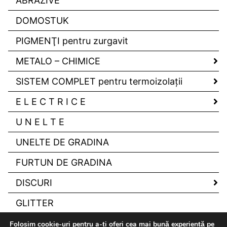
ABRAZIVE
DOMOSTUK
PIGMENŢI pentru zurgavit
METALO – CHIMICE
SISTEM COMPLET pentru termoizolaţii
E L E C T R I C E
U N E L T E
UNELTE DE GRADINA
FURTUN DE GRADINA
DISCURI
GLITTER
Folosim cookie-uri pentru a-ți oferi cea mai bună experiență pe