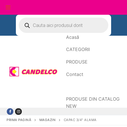
Sari
Products
search
la
conținut
Acasă
CATEGORII
PRODUSE
Contact
Date de facturare
PRODUSE DIN CATALOG
NEW
PRIMA PAGINĂ
MAGAZIN
CAPAC 3/4″ ALAMA