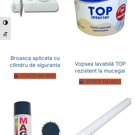
Toggle High Contrast
Toggle Font size
Broasca aplicata cu
Vopsea lavabilă TOP
cilindru de siguranta
rezistent la mucegai
CITEȘTE MAI MULT
CITEȘTE MAI MULT