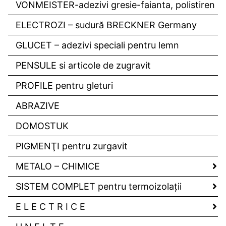
VONMEISTER-adezivi gresie-faianta, polistiren
ELECTROZI – sudură BRECKNER Germany
GLUCET – adezivi speciali pentru lemn
PENSULE si articole de zugravit
PROFILE pentru gleturi
ABRAZIVE
DOMOSTUK
PIGMENŢI pentru zurgavit
METALO – CHIMICE
SISTEM COMPLET pentru termoizolaţii
E L E C T R I C E