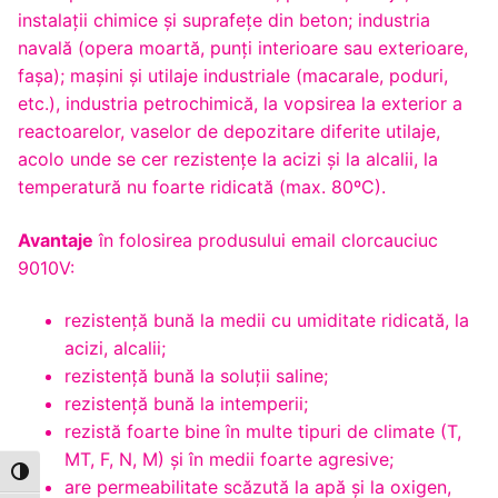
instalații chimice și suprafețe din beton; industria
navală (opera moartă, punţi interioare sau exterioare,
faşa); maşini şi utilaje industriale (macarale, poduri,
etc.), industria petrochimică, la vopsirea la exterior a
reactoarelor, vaselor de depozitare diferite utilaje,
acolo unde se cer rezistenţe la acizi şi la alcalii, la
temperatură nu foarte ridicată (max. 80ºC).
Avantaje
în folosirea produsului email clorcauciuc
9010V:
rezistenţă bună la medii cu umiditate ridicată, la
acizi, alcalii;
rezistenţă bună la soluţii saline;
rezistenţă bună la intemperii;
rezistă foarte bine în multe tipuri de climate (T,
MT, F, N, M) şi în medii foarte agresive;
Toggle High Contrast
are permeabilitate scăzută la apă şi la oxigen,