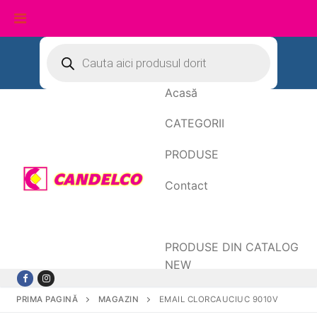
Sari
Products
search
la
conținut
Acasă
CATEGORII
PRODUSE
Contact
Date de facturare
PRODUSE DIN CATALOG
NEW
PRIMA PAGINĂ
MAGAZIN
EMAIL CLORCAUCIUC 9010V