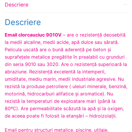
Descriere
Descriere
Email clorcauciuc 9010V
– are o rezistență deosebită
la medii alcaline, medii acide, apă dulce sau sărată.
Pelicula uscată are o bună aderență pe beton și
suprafețele metalice pregătite în prealabil cu grunduri
din seria 9010 sau 3020. Are o rezistență superioară la
abraziune. Rezistenţă excelentă la intemperii,
umiditate, mediu marin, medii industriale agresive. Nu
rezistă la produse petroliere ( uleiuri minerale, benzină,
motorină, hidrocarburi alifatice şi aromatice). Nu
rezistă la temperaturi de exploatare mari (până la
80ºC). Are permeabilitate scăzută la apă şi la oxigen,
de aceea poate fi folosit la etanşări – hidroizolaţii.
Email pentru structuri metalice, piscine, utilaje,