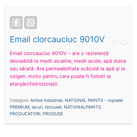
Facebook
WhatsApp
Email clorcauciuc 9010V
Email clorcauciuc 9010V – are o rezistență
deosebită la medii alcaline, medii acide, apă dulce
sau sărată. Are permeabilitate scăzută la apă şi la
oxigen, motiv pentru care poate fi folosit la
etanşări/hidroizolaţii.
Categorii:
Arhive Industrial
,
NATIONAL PAINTS - vopsele
PREMIUM, lacuri, tencuieli
,
NATIONALPAINTS
,
PRODUCATORI
,
PRODUSE