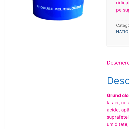
ridica
pe sup
Catego
NATIO
Descrier
Desc
Grund cl
la aer, ce
acide, apă
suprafețel
umiditate,