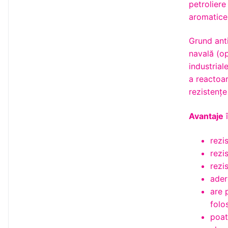
petroliere
aromatice)
Grund anti
navală (op
industrial
a reactoar
rezistenţe
Avantaje
î
rezi
rezi
rezi
ader
are 
folos
poat