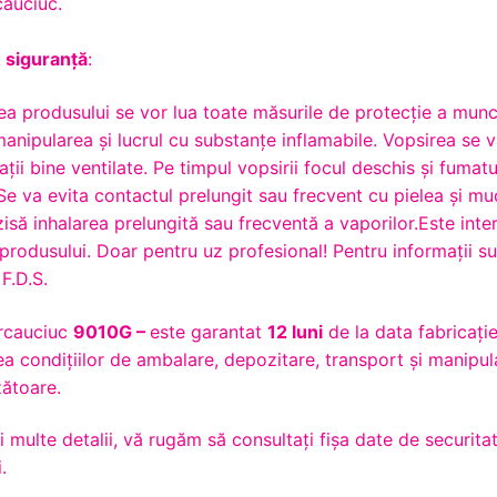
cauciuc.
 siguranță
:
rea produsului se vor lua toate măsurile de protecție a munc
anipularea și lucrul cu substanțe inflamabile. Vopsirea se 
ații bine ventilate. Pe timpul vopsirii focul deschis și fumatu
 Se va evita contactul prelungit sau frecvent cu pielea şi m
zisă inhalarea prelungită sau frecventă a vaporilor.Este inte
produsului. Doar pentru uz profesional! Pentru informaţii s
 F.D.S.
rcauciuc
9010G –
este garantat
12 luni
de la data fabricație
a condițiilor de ambalare, depozitare, transport și manipul
ătoare.
 multe detalii, vă rugăm să consultaţi fişa date de securita
.