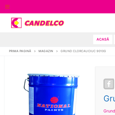
Sari
la
conținut
ACASĂ
PRIMA PAGINĂ
MAGAZIN
GRUND CLORCAUCIUC 9010G
Gr
Grund