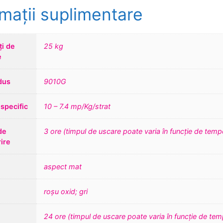
rmații suplimentare
ți de
25 kg
e
dus
9010G
specific
10 – 7.4 mp/Kg/strat
de
3 ore (timpul de uscare poate varia în funcție de temp
ire
aspect mat
roșu oxid; gri
24 ore (timpul de uscare poate varia în funcție de tem