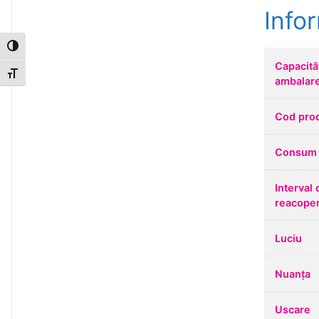
Info
Toggle High Contrast
Capacită
Toggle Font size
ambalar
Cod pro
Consum 
Interval 
reacoper
Luciu
Nuanța
Uscare