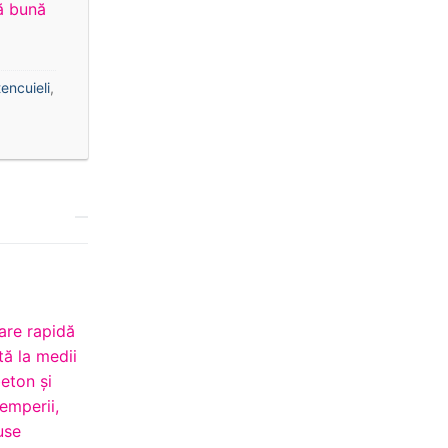
ță bună
encuieli
,
are rapidă
tă la medii
eton și
temperii,
use