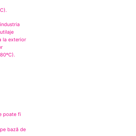
i
C).
 industria
utilaje
a la exterior
er
 80ºC).
e poate fi
l pe bază de