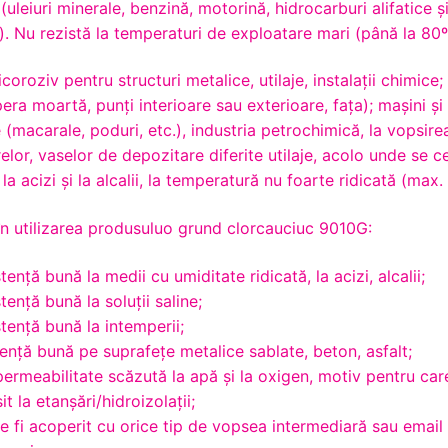
 (uleiuri minerale, benzină, motorină, hidrocarburi alifatice ş
. Nu rezistă la temperaturi de exploatare mari (până la 80º
coroziv pentru structuri metalice, utilaje, instalații chimice;
era moartă, punţi interioare sau exterioare, fața); maşini şi 
e (macarale, poduri, etc.), industria petrochimică, la vopsire
elor, vaselor de depozitare diferite utilaje, acolo unde se c
 la acizi şi la alcalii, la temperatură nu foarte ridicată (max.
n utilizarea produsuluo grund clorcauciuc 9010G:
stenţă bună la medii cu umiditate ridicată, la acizi, alcalii;
stenţă bună la soluţii saline;
stenţă bună la intemperii;
enţă bună pe suprafeţe metalice sablate, beton, asfalt;
permeabilitate scăzută la apă şi la oxigen, motiv pentru car
it la etanşări/hidroizolaţii;
e fi acoperit cu orice tip de vopsea intermediară sau emai