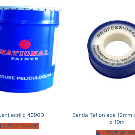
uant acrilic 4090D
Banda Teflon apa 12mm
x 10m
CITEȘTE MAI MULT
CITEȘTE MAI MU