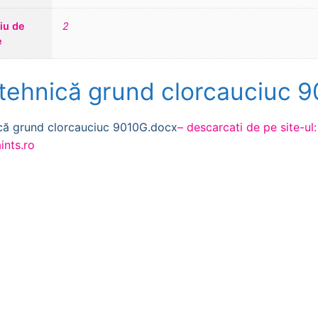
riu de
2
e
 tehnică grund clorcauciuc 
ică grund clorcauciuc 9010G.docx
– descarcati de pe site-ul:
ints.ro