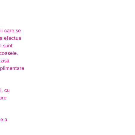
ii care se
va efectua
l sunt
ucoasele.
rzisă
uplimentare
i, cu
are
te a