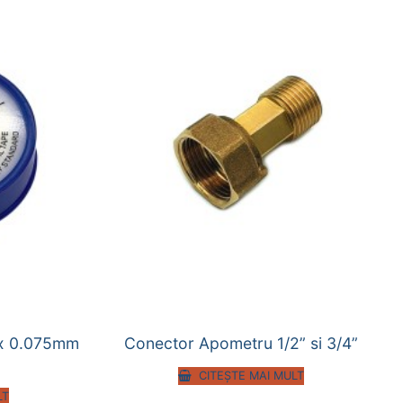
 x 0.075mm
Conector Apometru 1/2” si 3/4”
CITEȘTE MAI MULT
LT