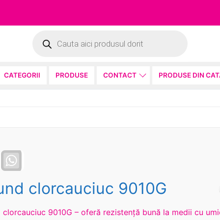
Products
search
CATEGORII
PRODUSE
CONTACT
PRODUSE DIN CA
Facebook
WhatsApp
und clorcauciuc 9010G
 clorcauciuc 9010G – oferă rezistență bună la medii cu umi