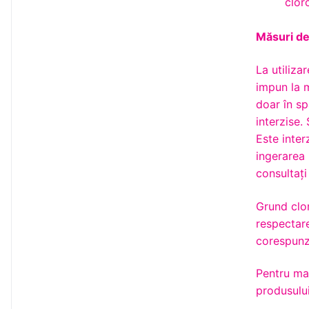
clor
Măsuri de
La utiliza
impun la m
doar în sp
interzise.
Este inter
ingerarea 
consultaţi
Grund clo
respectare
corespunz
Pentru mai
produsului