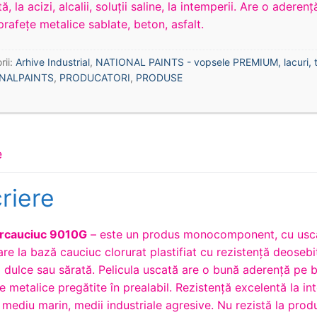
tă, la acizi, alcalii, soluţii saline, la intemperii. Are o aderen
rafeţe metalice sablate, beton, asfalt.
rii:
Arhive Industrial
,
NATIONAL PAINTS - vopsele PREMIUM, lacuri, t
NALPAINTS
,
PRODUCATORI
,
PRODUSE
e
riere
orcauciuc 9010G
– este un produs monocomponent, cu usc
 are la bază cauciuc clorurat plastifiat cu rezistență deosebi
 dulce sau sărată. Pelicula uscată are o bună aderență pe b
e metalice pregătite în prealabil. Rezistenţă excelentă la in
 mediu marin, medii industriale agresive. Nu rezistă la prod