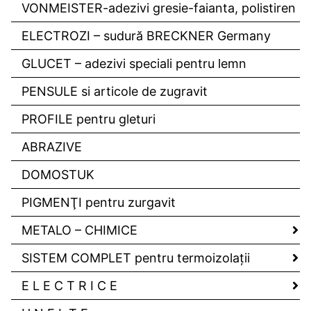
VONMEISTER-adezivi gresie-faianta, polistiren
ELECTROZI – sudură BRECKNER Germany
GLUCET – adezivi speciali pentru lemn
PENSULE si articole de zugravit
PROFILE pentru gleturi
ABRAZIVE
DOMOSTUK
PIGMENŢI pentru zurgavit
METALO – CHIMICE
SISTEM COMPLET pentru termoizolaţii
E L E C T R I C E