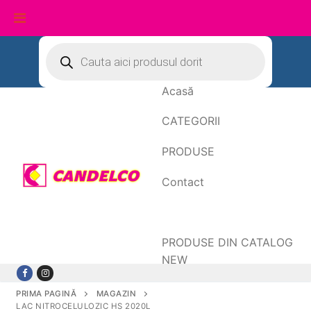
Sari
Products
search
la
conținut
Acasă
CATEGORII
PRODUSE
Contact
Date de facturare
PRODUSE DIN CATALOG
NEW
PRIMA PAGINĂ
MAGAZIN
LAC NITROCELULOZIC HS 2020L