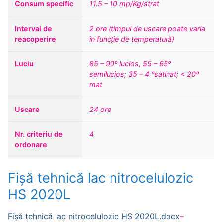
Consum specific
11.5 – 10 mp/Kg/strat
Interval de
2 ore (timpul de uscare poate varia
reacoperire
în funcție de temperatură)
Luciu
85 – 90º lucios, 55 – 65º
semilucios; 35 – 4 ºsatinat; < 20º
mat
Uscare
24 ore
Nr. criteriu de
4
ordonare
Fișă tehnică lac nitrocelulozic
HS 2020L
Fișă tehnică lac nitrocelulozic HS 2020L.docx
–