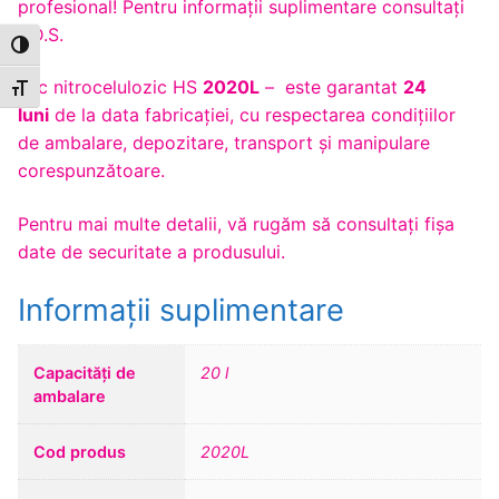
profesional! Pentru informaţii suplimentare consultaţi
F.D.S.
Toggle High Contrast
Lac nitrocelulozic HS
2020L
– este garantat
24
Toggle Font size
luni
de la data fabricației, cu respectarea condițiilor
de ambalare, depozitare, transport și manipulare
corespunzătoare.
Pentru mai multe detalii, vă rugăm să consultaţi fişa
date de securitate a produsului.
Informații suplimentare
Capacități de
20 l
ambalare
Cod produs
2020L