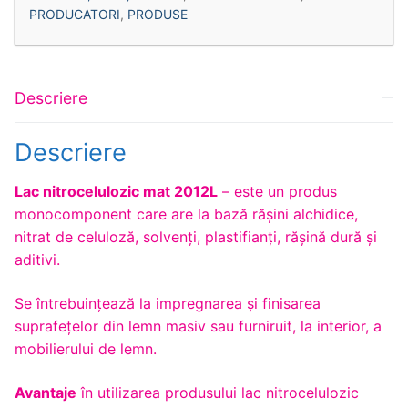
PRODUCATORI
,
PRODUSE
Descriere
Descriere
Lac nitrocelulozic mat 2012L
– este un produs
monocomponent care are la bază răşini alchidice,
nitrat de celuloză, solvenţi, plastifianţi, răşină dură şi
aditivi.
Se întrebuinţează la impregnarea și finisarea
suprafețelor din lemn masiv sau furniruit, la interior, a
mobilierului de lemn.
Avantaje
în utilizarea produsului lac nitrocelulozic