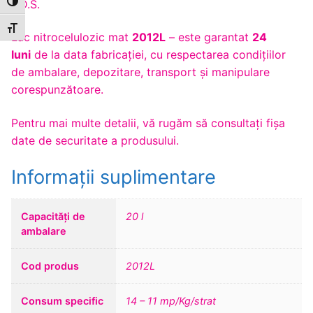
F.D.S.
Toggle High Contrast
Toggle Font size
Lac nitrocelulozic mat
2012L
– este garantat
24
luni
de la data fabricației, cu respectarea condițiilor
de ambalare, depozitare, transport și manipulare
corespunzătoare.
Pentru mai multe detalii, vă rugăm să consultaţi fişa
date de securitate a produsului.
Informații suplimentare
Capacități de
20 l
ambalare
Cod produs
2012L
Consum specific
14 – 11 mp/Kg/strat