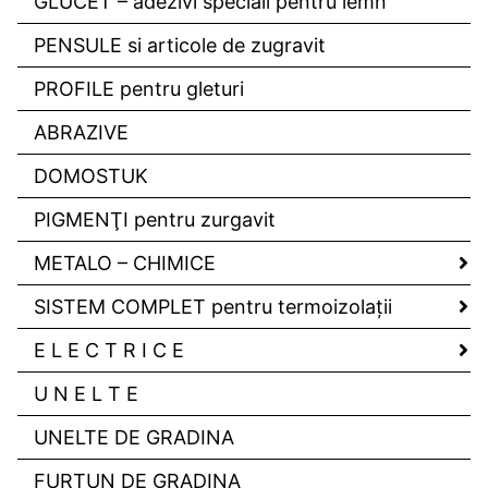
GLUCET – adezivi speciali pentru lemn
PENSULE si articole de zugravit
PROFILE pentru gleturi
ABRAZIVE
DOMOSTUK
PIGMENŢI pentru zurgavit
METALO – CHIMICE
SISTEM COMPLET pentru termoizolaţii
E L E C T R I C E
U N E L T E
UNELTE DE GRADINA
FURTUN DE GRADINA