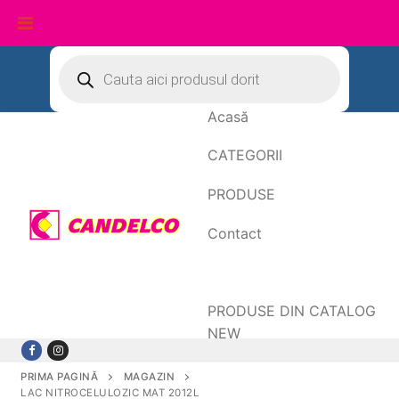
Sari
Products
search
la
conținut
Acasă
CATEGORII
PRODUSE
Contact
Date de facturare
PRODUSE DIN CATALOG
NEW
PRIMA PAGINĂ
MAGAZIN
LAC NITROCELULOZIC MAT 2012L