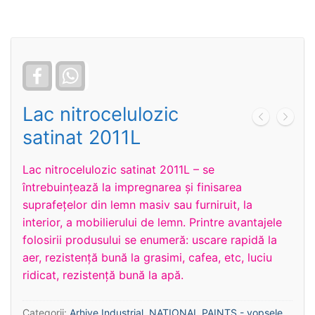
Facebook
WhatsApp
Lac nitrocelulozic
satinat 2011L
Lac nitrocelulozic satinat 2011L – se
întrebuinţează la impregnarea și finisarea
suprafețelor din lemn masiv sau furniruit, la
interior, a mobilierului de lemn. Printre avantajele
folosirii produsului se enumeră: uscare rapidă la
aer, rezistență bună la grasimi, cafea, etc, luciu
ridicat, rezistenţă bună la apă.
Categorii:
Arhive Industrial
,
NATIONAL PAINTS - vopsele