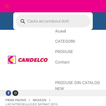
Sari
Products
search
la
conținut
Acasă
CATEGORII
PRODUSE
Contact
Date de facturare
PRODUSE DIN CATALOG
NEW
PRIMA PAGINĂ
MAGAZIN
LAC NITROCELULOZIC SATINAT 2011L