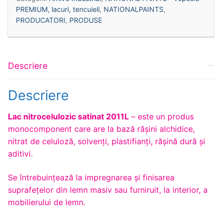
PREMIUM, lacuri, tencuieli
,
NATIONALPAINTS
,
PRODUCATORI
,
PRODUSE
Descriere
Descriere
Lac nitrocelulozic satinat 2011L
– este un produs
monocomponent care are la bază răşini alchidice,
nitrat de celuloză, solvenţi, plastifianţi, răşină dură şi
aditivi.
Se întrebuinţează la impregnarea și finisarea
suprafețelor din lemn masiv sau furniruit, la interior, a
mobilierului de lemn.