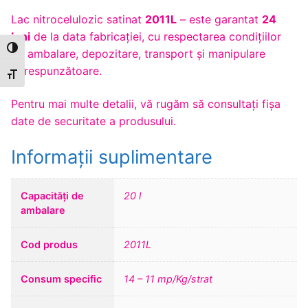
Lac nitrocelulozic satinat
2011L
– este garantat
24
luni
de la data fabricației, cu respectarea condițiilor
Toggle High Contrast
de ambalare, depozitare, transport și manipulare
corespunzătoare.
Toggle Font size
Pentru mai multe detalii, vă rugăm să consultaţi fişa
date de securitate a produsului.
Informații suplimentare
Capacități de
20 l
ambalare
Cod produs
2011L
Consum specific
14 – 11 mp/Kg/strat