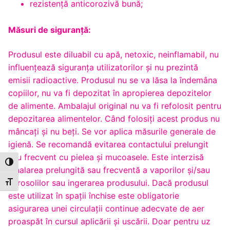
rezistență anticorozivă bună;
Măsuri de siguranță:
Produsul este diluabil cu apă, netoxic, neinflamabil, nu
influenţează siguranţa utilizatorilor şi nu prezintă
emisii radioactive. Produsul nu se va lăsa la îndemâna
copiilor, nu va fi depozitat în apropierea depozitelor
de alimente. Ambalajul original nu va fi refolosit pentru
depozitarea alimentelor. Când folosiţi acest produs nu
mâncaţi şi nu beţi. Se vor aplica măsurile generale de
igienă. Se recomandă evitarea contactului prelungit
sau frecvent cu pielea şi mucoasele. Este interzisă
Toggle High Contrast
inhalarea prelungită sau frecventă a vaporilor şi/sau
aerosolilor sau ingerarea produsului. Dacă produsul
Toggle Font size
este utilizat în spaţii închise este obligatorie
asigurarea unei circulaţii continue adecvate de aer
proaspăt în cursul aplicării şi uscării. Doar pentru uz