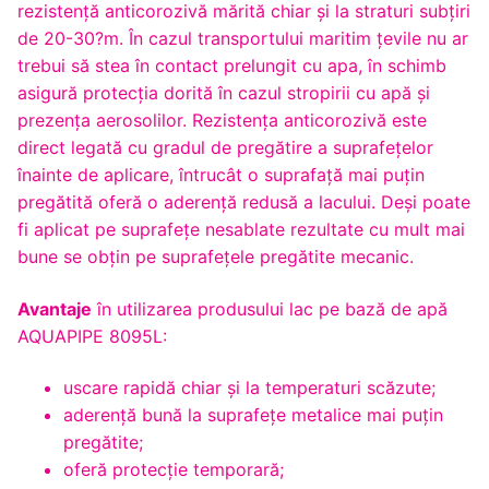
rezistență anticorozivă mărită chiar și la straturi subțiri
de 20-30?m. În cazul transportului maritim țevile nu ar
trebui să stea în contact prelungit cu apa, în schimb
asigură protecția dorită în cazul stropirii cu apă și
prezența aerosolilor. Rezistența anticorozivă este
direct legată cu gradul de pregătire a suprafețelor
înainte de aplicare, întrucât o suprafață mai puțin
pregătită oferă o aderență redusă a lacului. Deși poate
fi aplicat pe suprafețe nesablate rezultate cu mult mai
bune se obțin pe suprafețele pregătite mecanic.
Avantaje
în utilizarea produsului lac pe bază de apă
AQUAPIPE 8095L:
uscare rapidă chiar și la temperaturi scăzute;
aderență bună la suprafețe metalice mai puțin
pregătite;
oferă protecție temporară;