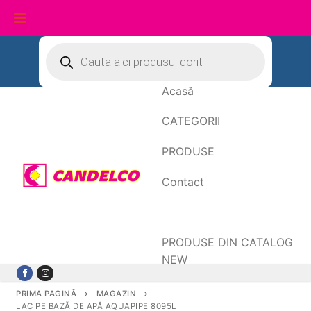
Sari
Products
search
la
conținut
Acasă
CATEGORII
PRODUSE
Contact
Date de facturare
PRODUSE DIN CATALOG
NEW
PRIMA PAGINĂ
MAGAZIN
LAC PE BAZĂ DE APĂ AQUAPIPE 8095L