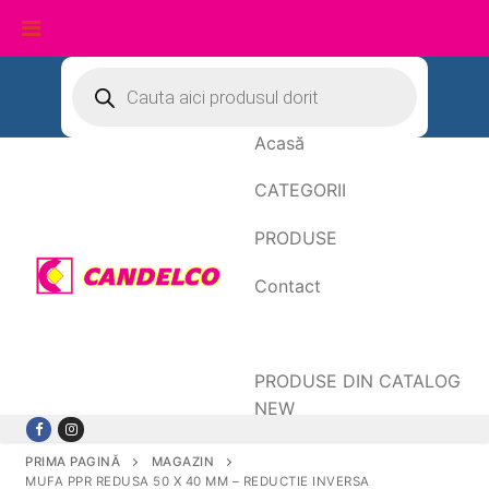
Sari
Products
search
la
conținut
Acasă
CATEGORII
PRODUSE
Contact
Date de facturare
PRODUSE DIN CATALOG
NEW
PRIMA PAGINĂ
MAGAZIN
MUFA PPR REDUSA 50 X 40 MM – REDUCTIE INVERSA