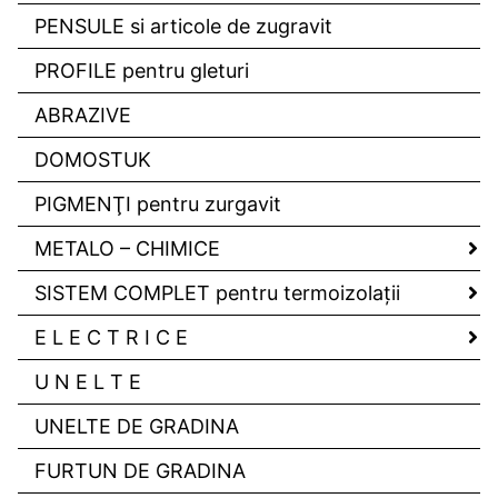
PENSULE si articole de zugravit
PROFILE pentru gleturi
ABRAZIVE
DOMOSTUK
PIGMENŢI pentru zurgavit
METALO – CHIMICE
SISTEM COMPLET pentru termoizolaţii
E L E C T R I C E
U N E L T E
UNELTE DE GRADINA
FURTUN DE GRADINA