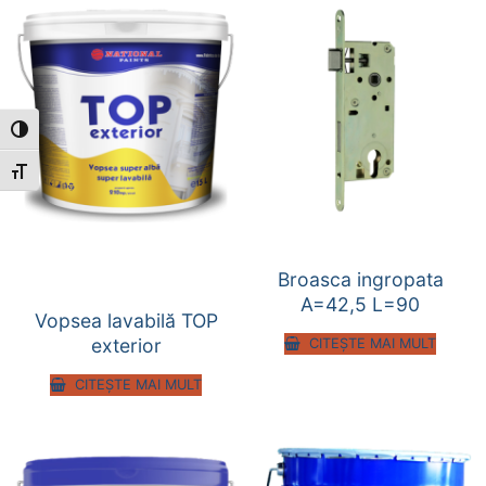
Toggle High Contrast
Toggle Font size
Broasca ingropata
A=42,5 L=90
Vopsea lavabilă TOP
exterior
CITEȘTE MAI MULT
CITEȘTE MAI MULT