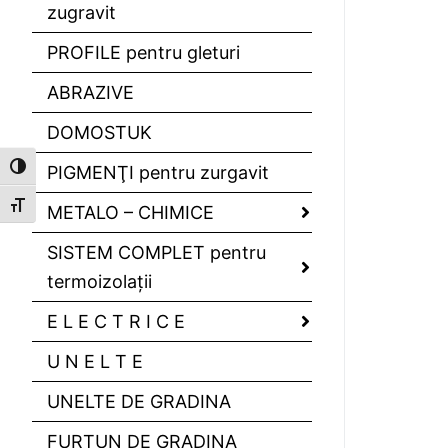
zugravit
PROFILE pentru gleturi
ABRAZIVE
DOMOSTUK
Toggle High Contrast
PIGMENŢI pentru zurgavit
Toggle Font size
METALO – CHIMICE
SISTEM COMPLET pentru
termoizolaţii
E L E C T R I C E
U N E L T E
UNELTE DE GRADINA
FURTUN DE GRADINA