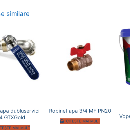
e similare
apa dubluservici
Robinet apa 3/4 MF PN20
Vop
/4 GTXGold
CITEȘTE MAI MULT
ITEȘTE MAI MULT