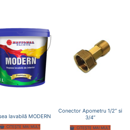
Conector Apometru 1/2” si
sea lavabilă MODERN
3/4”
CITEȘTE MAI MULT
CITEȘTE MAI MULT