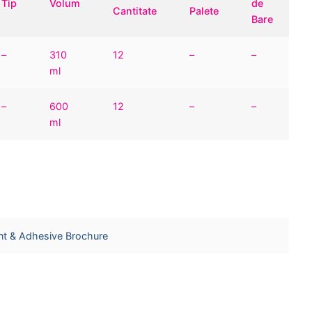
Tip
Volum
de
Cantitate
Palete
Bare
–
310
12
–
–
ml
–
600
12
–
–
ml
ant & Adhesive Brochure