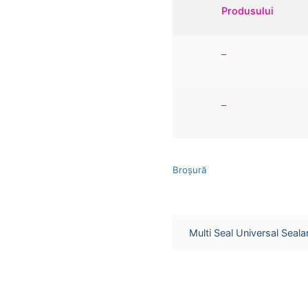
Produsului
–
–
Broşură
Multi Seal Universal Seal