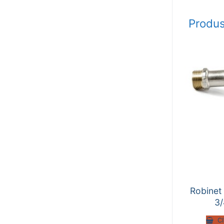
Produs
Robinet 
3
C