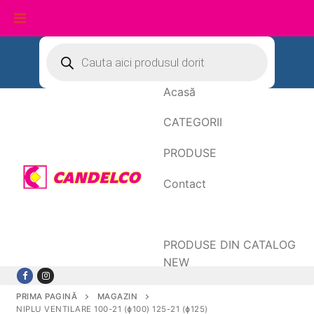
Sari
Products
search
la
conținut
Acasă
CATEGORII
PRODUSE
Contact
Date de facturare
PRODUSE DIN CATALOG
NEW
PRIMA PAGINĂ
MAGAZIN
NIPLU VENTILARE 100-21 (ɸ100) 125-21 (ɸ125)