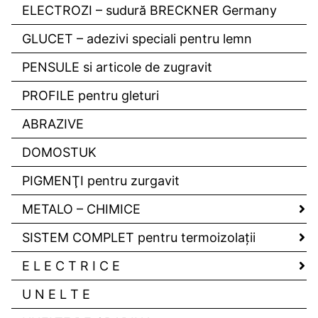
ELECTROZI – sudură BRECKNER Germany
GLUCET – adezivi speciali pentru lemn
PENSULE si articole de zugravit
PROFILE pentru gleturi
ABRAZIVE
DOMOSTUK
PIGMENŢI pentru zurgavit
METALO – CHIMICE
SISTEM COMPLET pentru termoizolaţii
E L E C T R I C E
U N E L T E