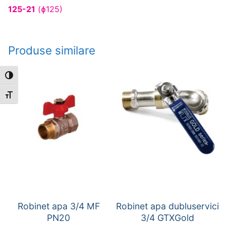
125-21
(ɸ125)
Produse similare
Toggle High Contrast
Toggle Font size
Robinet apa 3/4 MF
Robinet apa dubluservici
PN20
3/4 GTXGold