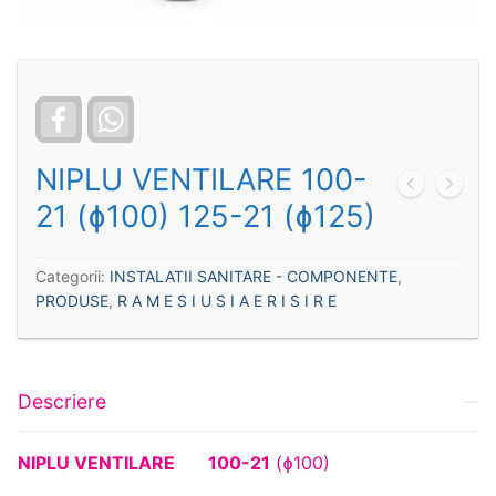
Facebook
WhatsApp
NIPLU VENTILARE 100-
21 (ɸ100) 125-21 (ɸ125)
Categorii:
INSTALATII SANITARE - COMPONENTE
,
PRODUSE
,
R A M E S I U S I A E R I S I R E
Descriere
NIPLU VENTILARE
100-21
(ɸ100)