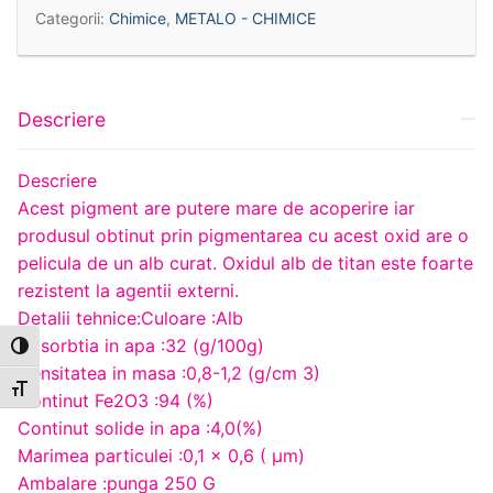
Categorii:
Chimice
,
METALO - CHIMICE
Descriere
Descriere
Acest pigment are putere mare de acoperire iar
produsul obtinut prin pigmentarea cu acest oxid are o
pelicula de un alb curat. Oxidul alb de titan este foarte
rezistent la agentii externi.
Detalii tehnice:Culoare :Alb
Absorbtia in apa :32 (g/100g)
Toggle High Contrast
Densitatea in masa :0,8-1,2 (g/cm 3)
Toggle Font size
Continut Fe2O3 :94 (%)
Continut solide in apa :4,0(%)
Marimea particulei :0,1 x 0,6 ( μm)
Ambalare :punga 250 G