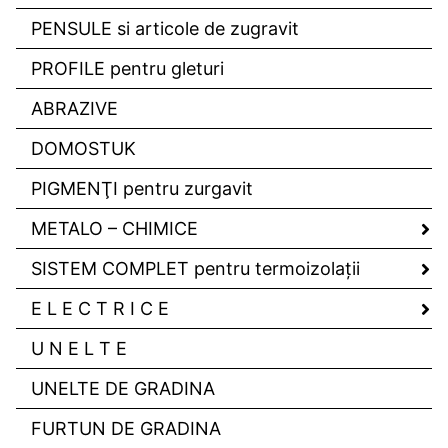
PENSULE si articole de zugravit
PROFILE pentru gleturi
ABRAZIVE
DOMOSTUK
PIGMENŢI pentru zurgavit
METALO – CHIMICE
SISTEM COMPLET pentru termoizolaţii
E L E C T R I C E
U N E L T E
UNELTE DE GRADINA
FURTUN DE GRADINA