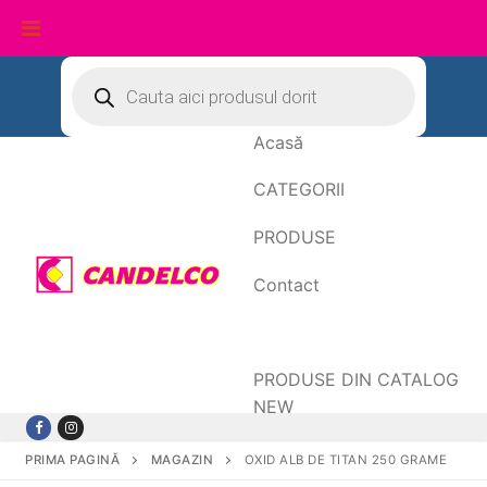
Sari
Products
search
la
conținut
Acasă
CATEGORII
PRODUSE
Contact
Date de facturare
PRODUSE DIN CATALOG
NEW
PRIMA PAGINĂ
MAGAZIN
OXID ALB DE TITAN 250 GRAME