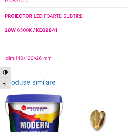
PROIECTOR LED
FOARTE SUBTIRE
20W
6500K
/ KE09841
dim:140*120*26 mm
Toggle High Contrast
Produse similare
Toggle Font size