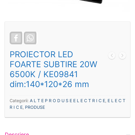
Facebook
WhatsApp
PROIECTOR LED
FOARTE SUBTIRE 20W
6500K / KE09841
dim:140*120*26 mm
Categorii:
A L T E P R O D U S E E L E C T R I C E
,
E L E C T
R I C E
,
PRODUSE
Descriere