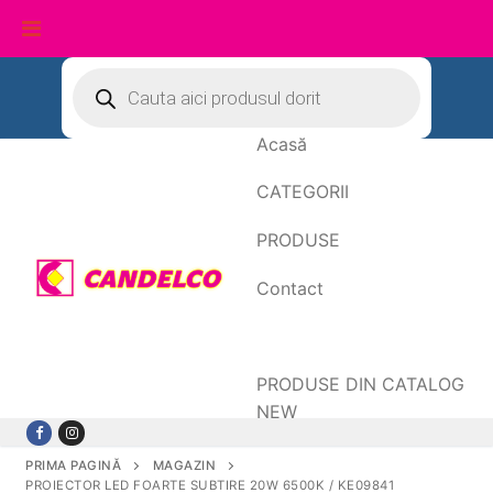
Sari
Products
search
la
conținut
Acasă
CATEGORII
PRODUSE
Contact
Date de facturare
PRODUSE DIN CATALOG
NEW
PRIMA PAGINĂ
MAGAZIN
PROIECTOR LED FOARTE SUBTIRE 20W 6500K / KE09841