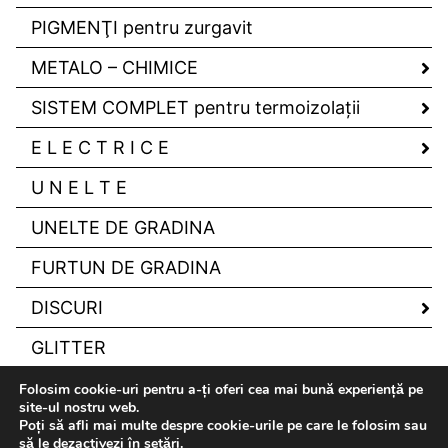
PIGMENŢI pentru zurgavit
METALO – CHIMICE
SISTEM COMPLET pentru termoizolaţii
E L E C T R I C E
U N E L T E
UNELTE DE GRADINA
FURTUN DE GRADINA
DISCURI
GLITTER
Folosim cookie-uri pentru a-ți oferi cea mai bună experiență pe
site-ul nostru web.
Poți să afli mai multe despre cookie-urile pe care le folosim sau
să le dezactivezi în
setări
.