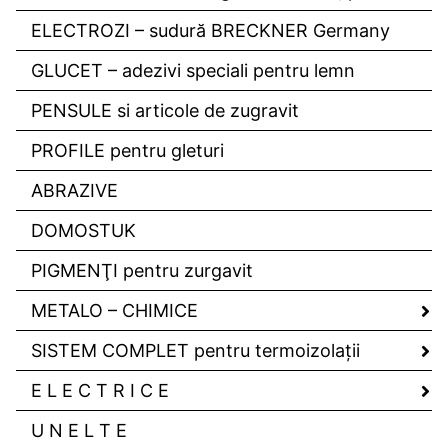
ELECTROZI – sudură BRECKNER Germany
GLUCET – adezivi speciali pentru lemn
PENSULE si articole de zugravit
PROFILE pentru gleturi
ABRAZIVE
DOMOSTUK
PIGMENŢI pentru zurgavit
METALO – CHIMICE
SISTEM COMPLET pentru termoizolaţii
E L E C T R I C E
U N E L T E