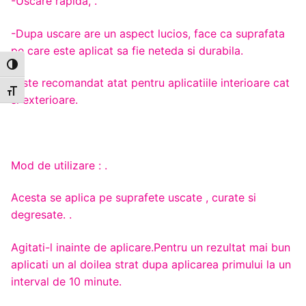
-Uscare rapida, .
-Dupa uscare are un aspect lucios, face ca suprafata
pe care este aplicat sa fie neteda si durabila.
Toggle High Contrast
-Este recomandat atat pentru aplicatiile interioare cat
Toggle Font size
si exterioare.
Mod de utilizare : .
Acesta se aplica pe suprafete uscate , curate si
degresate. .
Agitati-l inainte de aplicare.Pentru un rezultat mai bun
aplicati un al doilea strat dupa aplicarea primului la un
interval de 10 minute.