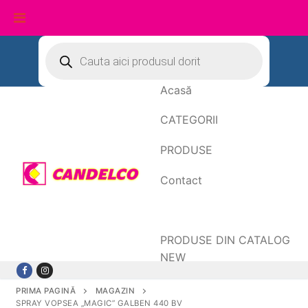
Sari
Products
search
la
conținut
Acasă
CATEGORII
PRODUSE
Contact
Date de facturare
PRODUSE DIN CATALOG
NEW
PRIMA PAGINĂ
MAGAZIN
SPRAY VOPSEA „MAGIC” GALBEN 440 BV