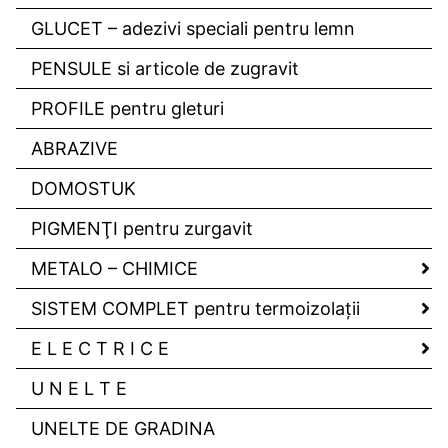
GLUCET – adezivi speciali pentru lemn
PENSULE si articole de zugravit
PROFILE pentru gleturi
ABRAZIVE
DOMOSTUK
PIGMENŢI pentru zurgavit
METALO – CHIMICE
SISTEM COMPLET pentru termoizolaţii
E L E C T R I C E
U N E L T E
UNELTE DE GRADINA