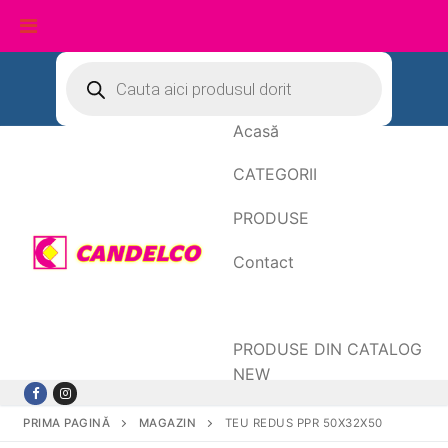
Sari
Products
search
la
conținut
Acasă
CATEGORII
PRODUSE
Contact
Date de facturare
PRODUSE DIN CATALOG
NEW
PRIMA PAGINĂ
MAGAZIN
TEU REDUS PPR 50X32X50