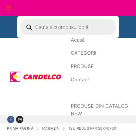
Sari
Products
search
la
conținut
Acasă
CATEGORII
PRODUSE
Contact
Date de facturare
PRODUSE DIN CATALOG
NEW
PRIMA PAGINĂ
MAGAZIN
TEU REDUS PPR 50X40X50