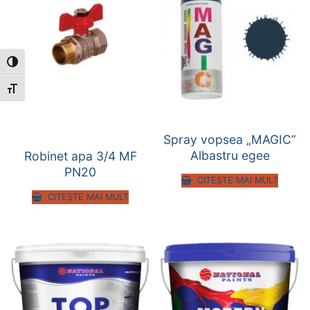
Toggle High Contrast
Toggle Font size
Spray vopsea „MAGIC”
Albastru egee
Robinet apa 3/4 MF
PN20
CITEȘTE MAI MULT
CITEȘTE MAI MULT