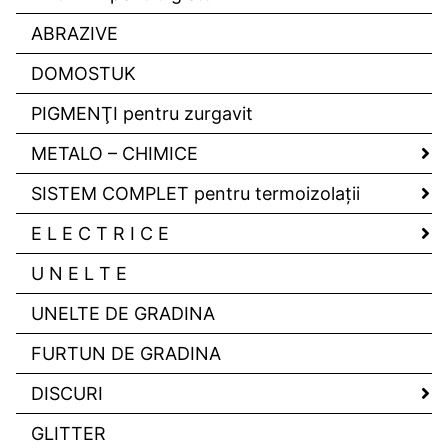
ABRAZIVE
DOMOSTUK
PIGMENŢI pentru zurgavit
METALO – CHIMICE
SISTEM COMPLET pentru termoizolaţii
E L E C T R I C E
U N E L T E
UNELTE DE GRADINA
FURTUN DE GRADINA
DISCURI
GLITTER