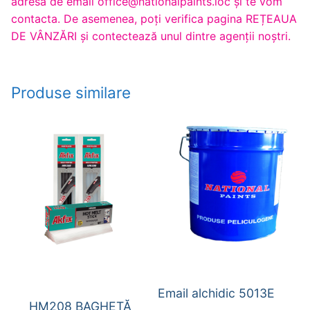
adresa de email office@nationalpaints.loc și te vom
contacta. De asemenea, poți verifica pagina REȚEAUA
DE VÂNZĂRI și contectează unul dintre agenții noștri.
Produse similare
Email alchidic 5013E
HM208 BAGHETĂ