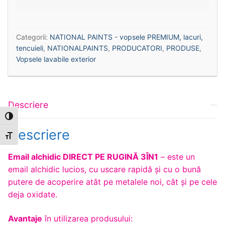
Categorii:
NATIONAL PAINTS - vopsele PREMIUM, lacuri,
tencuieli
,
NATIONALPAINTS
,
PRODUCATORI
,
PRODUSE
,
Vopsele lavabile exterior
Descriere
Toggle High Contrast
Descriere
Toggle Font size
Email alchidic DIRECT PE RUGINĂ 3ÎN1
– este un
email alchidic lucios, cu uscare rapidă și cu o bună
putere de acoperire atât pe metalele noi, cât și pe cele
deja oxidate.
Avantaje
în utilizarea produsului: