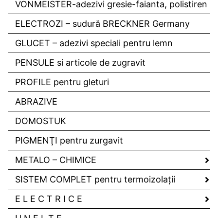
VONMEISTER-adezivi gresie-faianta, polistiren
ELECTROZI – sudură BRECKNER Germany
GLUCET – adezivi speciali pentru lemn
PENSULE si articole de zugravit
PROFILE pentru gleturi
ABRAZIVE
DOMOSTUK
PIGMENŢI pentru zurgavit
METALO – CHIMICE
SISTEM COMPLET pentru termoizolaţii
E L E C T R I C E