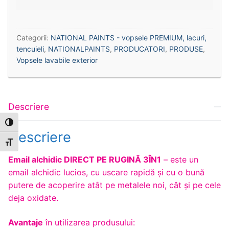
Categorii:
NATIONAL PAINTS - vopsele PREMIUM, lacuri,
tencuieli
,
NATIONALPAINTS
,
PRODUCATORI
,
PRODUSE
,
Vopsele lavabile exterior
Descriere
Toggle High Contrast
Descriere
Toggle Font size
Email alchidic DIRECT PE RUGINĂ 3ÎN1
– este un
email alchidic lucios, cu uscare rapidă și cu o bună
putere de acoperire atât pe metalele noi, cât și pe cele
deja oxidate.
Avantaje
în utilizarea produsului: