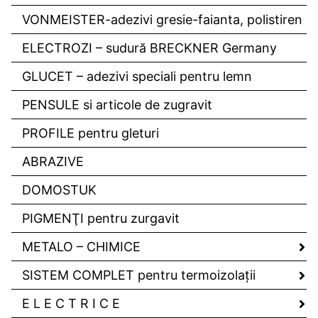
VONMEISTER-adezivi gresie-faianta, polistiren
ELECTROZI – sudură BRECKNER Germany
GLUCET – adezivi speciali pentru lemn
PENSULE si articole de zugravit
PROFILE pentru gleturi
ABRAZIVE
DOMOSTUK
PIGMENŢI pentru zurgavit
METALO – CHIMICE
SISTEM COMPLET pentru termoizolaţii
E L E C T R I C E