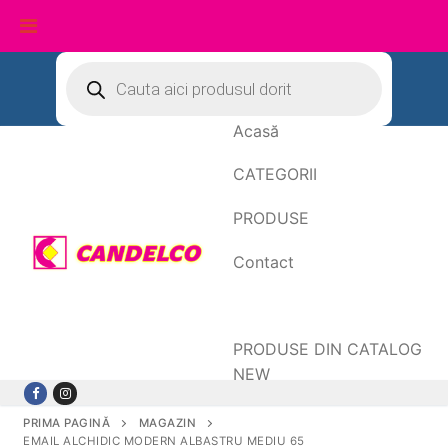
Sari
Products
search
la
conținut
Acasă
CATEGORII
PRODUSE
Contact
Date de facturare
PRODUSE DIN CATALOG
NEW
PRIMA PAGINĂ
MAGAZIN
EMAIL ALCHIDIC MODERN ALBASTRU MEDIU 65