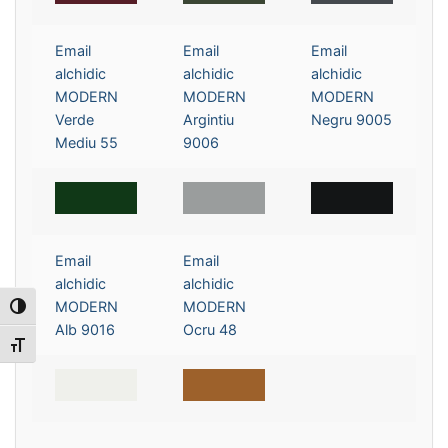
Email
Email
Email
alchidic
alchidic
alchidic
MODERN
MODERN
MODERN
Verde
Argintiu
Negru 9005
Mediu 55
9006
Email
Email
alchidic
alchidic
MODERN
MODERN
Toggle High Contrast
Alb 9016
Ocru 48
Toggle Font size