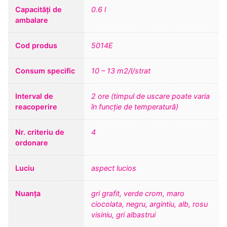
Capacități de
0.6 l
ambalare
Cod produs
5014E
Consum specific
10 – 13 m2/l/strat
Interval de
2 ore (timpul de uscare poate varia
reacoperire
în funcție de temperatură)
Nr. criteriu de
4
ordonare
Luciu
aspect lucios
Nuanța
gri grafit, verde crom, maro
ciocolata, negru, argintiu, alb, rosu
visiniu, gri albastrui