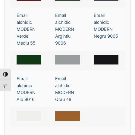
Email
Email
Email
alchidic
alchidic
alchidic
MODERN
MODERN
MODERN
Verde
Argintiu
Negru 9005
Mediu 55
9006
Toggle High Contrast
Email
Email
alchidic
alchidic
Toggle Font size
MODERN
MODERN
Alb 9016
Ocru 48