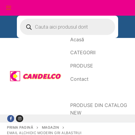
Sari
Products
search
la
conținut
Acasă
CATEGORII
PRODUSE
Contact
Date de facturare
PRODUSE DIN CATALOG
NEW
PRIMA PAGINĂ
MAGAZIN
EMAIL ALCHIDIC MODERN GRI ALBASTRUI