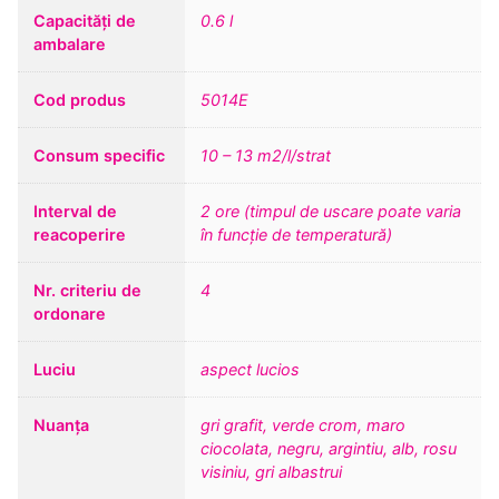
Capacități de
0.6 l
ambalare
Cod produs
5014E
Consum specific
10 – 13 m2/l/strat
Interval de
2 ore (timpul de uscare poate varia
reacoperire
în funcție de temperatură)
Nr. criteriu de
4
ordonare
Luciu
aspect lucios
Nuanța
gri grafit, verde crom, maro
ciocolata, negru, argintiu, alb, rosu
visiniu, gri albastrui