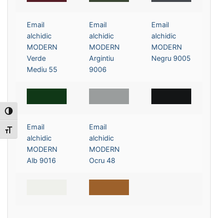
Email
Email
Email
alchidic
alchidic
alchidic
MODERN
MODERN
MODERN
Verde
Argintiu
Negru 9005
Mediu 55
9006
Toggle High Contrast
Email
Email
Toggle Font size
alchidic
alchidic
MODERN
MODERN
Alb 9016
Ocru 48