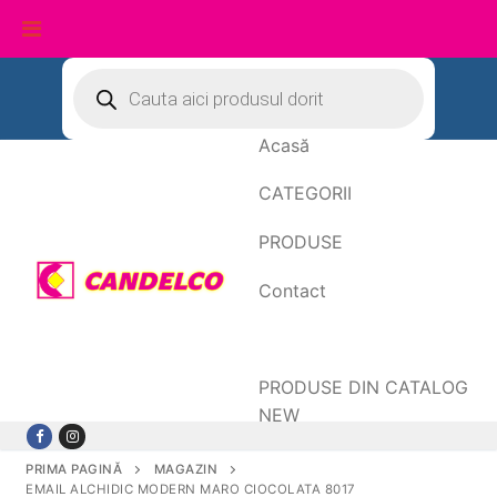
Sari
Products
search
la
conținut
Acasă
CATEGORII
PRODUSE
Contact
Date de facturare
PRODUSE DIN CATALOG
NEW
PRIMA PAGINĂ
MAGAZIN
EMAIL ALCHIDIC MODERN MARO CIOCOLATA 8017