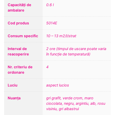
Capacități de
0.6 l
ambalare
Cod produs
5014E
Consum specific
10 – 13 m2/l/strat
Interval de
2 ore (timpul de uscare poate varia
reacoperire
în funcție de temperatură)
Nr. criteriu de
4
ordonare
Luciu
aspect lucios
Nuanța
gri grafit, verde crom, maro
ciocolata, negru, argintiu, alb, rosu
visiniu, gri albastrui